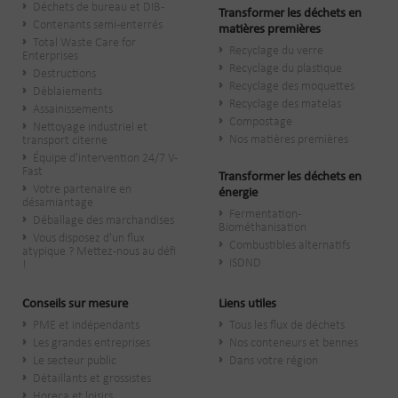
Déchets de bureau et DIB-
Transformer les déchets en
Contenants semi-enterrés
matières premières
Total Waste Care for
Recyclage du verre
Enterprises
Recyclage du plastique
Destructions
Recyclage des moquettes
Déblaiements
Recyclage des matelas
Assainissements
Compostage
Nettoyage industriel et
Nos matières premières
transport citerne
Équipe d'intervention 24/7 V-
Fast
Transformer les déchets en
Votre partenaire en
énergie
désamiantage
Fermentation -
Déballage des marchandises
Biométhanisation
Vous disposez d'un flux
Combustibles alternatifs
atypique ? Mettez-nous au défi
ISDND
!
Conseils sur mesure
Liens utiles
PME et indépendants
Tous les flux de déchets
Les grandes entreprises
Nos conteneurs et bennes
Le secteur public
Dans votre région
​Détaillants et grossistes
Horeca et loisirs