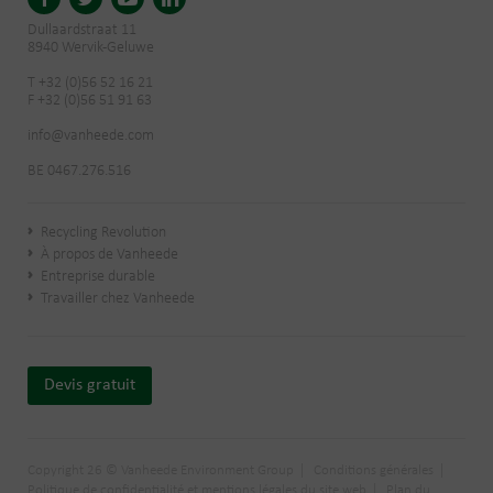
Dullaardstraat 11
8940 Wervik-Geluwe
T +32 (0)56 52 16 21
F +32 (0)56 51 91 63
info@vanheede.com
BE 0467.276.516
Recycling Revolution
À propos de Vanheede
Entreprise durable
Travailler chez Vanheede
Devis gratuit
Copyright 26 © Vanheede Environment Group
Conditions générales
Politique de confidentialité et mentions légales du site web
Plan du