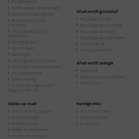
De KGA Switch
Professioneel containerpark
Afval wordt grondstof
Kantoor- en bedrijfsafval
Recyclage van glas
Semi-ondergrondse
containers
Recyclage van kunststof
Total Waste Care for
Recyclage van tapijt
Enterprises
Recyclage van matrassen
Vernietigingen
Compostering
Opruimingen
Onze grondstoffen
Saneringen
Cleaning en tanktransport
Afval wordt energie
V-Fast 24/7 interventieteam
Vergisting
Uw asbestpartner
Alternatieve brandstoffen
Ontmanteling
Stortplaats
U vindt niet wat u zoekt?
Daag ons hier uit!
Advies op maat
Handige links
KMO’s en Zelfstandigen
Alle afvalstromen
Grote bedrijven
Onze containers
Publieke sector
In uw buurt
Groot- en kleinhandel
Horeca en recreatie