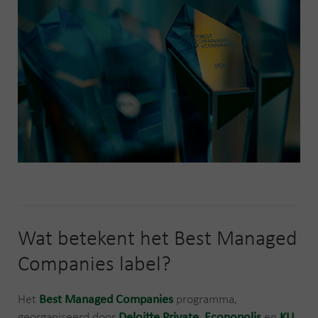
Wat betekent het Best Managed
Companies label?
Het
Best Managed Companies
programma,
georganiseerd door
Deloitte
Private
,
Econopolis
en
KU