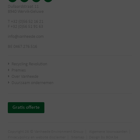
Dullaardstraat 11
8940 Wervik-Geluwe
T +32 (0)56 52 16 21
F +32 (0)56 51 91 63
info@vanheede.com
BE 0467.276.516
Recycling Revolution
Premies
Over Vanheede
Duurzaam ondernemen
Gratis offerte
Copyright 26 © Vanheede Environment Group
Algemene Voorwaarden
Privacypolicy en website disclaimer
Sitemap
Design by BOA.be