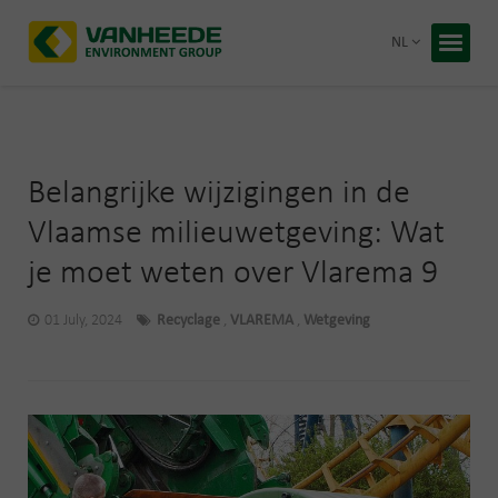
Terug 
NL
Home
Uw afva
Onze ve
Belangrijke wijzigingen in de
Advies 
Vlaamse milieuwetgeving: Wat
je moet weten over Vlarema 9
Recycling
Premies
Over Van
01 July, 2024
Recyclage
,
VLAREMA
,
Wetgeving
Duurzaa
Werken b
Gratis 