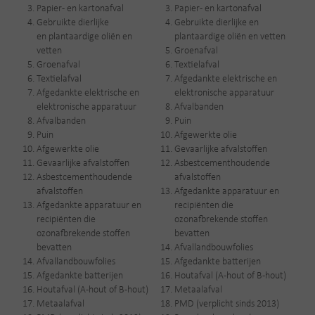
Papier- en kartonafval
Papier- en kartonafval
Gebruikte dierlijke
Gebruikte dierlijke en
en plantaardige oliën en
plantaardige oliën en vetten
vetten
Groenafval
Groenafval
Textielafval
Textielafval
Afgedankte elektrische en
Afgedankte elektrische en
elektronische apparatuur
elektronische apparatuur
Afvalbanden
Afvalbanden
Puin
Puin
Afgewerkte olie
Afgewerkte olie
Gevaarlijke afvalstoffen
Gevaarlijke afvalstoffen
Asbestcementhoudende
Asbestcementhoudende
afvalstoffen
afvalstoffen
Afgedankte apparatuur en
Afgedankte apparatuur en
recipiënten die
recipiënten die
ozonafbrekende stoffen
ozonafbrekende stoffen
bevatten
bevatten
Afvallandbouwfolies
Afvallandbouwfolies
Afgedankte batterijen
Afgedankte batterijen
Houtafval (A-hout of B-hout)
Houtafval (A-hout of B-hout)
Metaalafval
Metaalafval
PMD (verplicht sinds 2013)