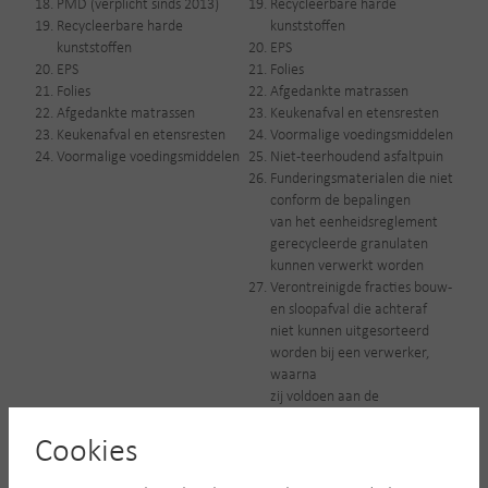
PMD (verplicht sinds 2013)
Recycleerbare harde
Recycleerbare harde
kunststoffen
kunststoffen
EPS
EPS
Folies
Folies
Afgedankte matrassen
Afgedankte matrassen
Keukenafval en etensresten
Keukenafval en etensresten
Voormalige voedingsmiddelen
Voormalige voedingsmiddelen
Niet-teerhoudend asfaltpuin
Funderingsmaterialen die niet
conform de bepalingen
van het eenheidsreglement
gerecycleerde granulaten
kunnen verwerkt worden
Verontreinigde fracties bouw-
en sloopafval die achteraf
niet kunnen uitgesorteerd
worden bij een verwerker,
waarna
zij voldoen aan de
acceptatiecriteria van de
vergunde
Cookies
verwerker
Cellenbeton