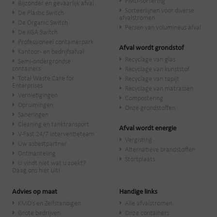
PMD-sortering
Bijzonder en gevaarlijk afval
Sorteerlijnen voor diverse
De Plastic Switch
afvalstromen
De Organic Switch
Persen van volumineus afval
De KGA Switch
Professioneel containerpark
Afval wordt grondstof
Kantoor- en bedrijfsafval
Recyclage van glas
Semi-ondergrondse
containers
Recyclage van kunststof
Total Waste Care for
Recyclage van tapijt
Enterprises
Recyclage van matrassen
Vernietigingen
Compostering
Opruimingen
Onze grondstoffen
Saneringen
Cleaning en tanktransport
Afval wordt energie
V-Fast 24/7 interventieteam
Vergisting
Uw asbestpartner
Alternatieve brandstoffen
Ontmanteling
Stortplaats
U vindt niet wat u zoekt?
Daag ons hier uit!
Advies op maat
Handige links
KMO’s en Zelfstandigen
Alle afvalstromen
Grote bedrijven
Onze containers