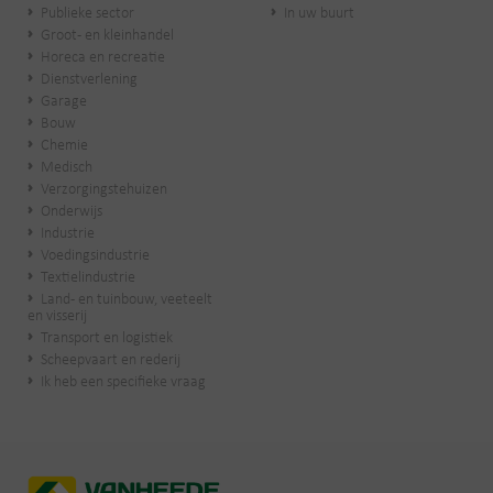
Publieke sector
In uw buurt
Groot- en kleinhandel
Horeca en recreatie
Dienstverlening
Garage
Bouw
Chemie
Medisch
Verzorgingstehuizen
Onderwijs
Industrie
Voedingsindustrie
Textielindustrie
Land- en tuinbouw, veeteelt
en visserij
Transport en logistiek
Scheepvaart en rederij
Ik heb een specifieke vraag