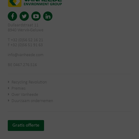
Dullaardstraat 11
8940 Wervik-Geluwe
T +32 (0)56 52 16 21
F +32 (0)56 51 91 63
info@vanheede.com
BE 0467.276.516
Recycling Revolution
Premies
Over Vanheede
Duurzaam ondernemen
Gratis offerte