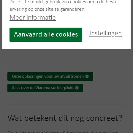
Deze site maakt gebruik van cookies om u de beste
Gipskartonplaten en
ervaring op onze site te garanderen.
gipsblokken
Meer informatie
Vanaf 1 januari 2027 wordt
deze lijst nog aangevuld met:
Instellingen
Aanvaard alle cookies
Glaswol
Rotswol
Bitumineus materiaal
Onze oplossingen voor uw afvalstromen
Alles over de Vlarema sorteerplicht
Wat betekent dit nog concreet?