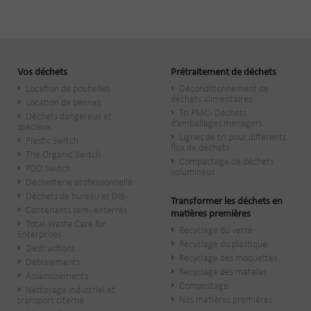
Vos déchets
Prétraitement de déchets
Location de poubelles
Déconditionnement de
déchets alimentaires
Location de bennes
Tri PMC - Déchets
Déchets dangereux et
d’emballages ménagers
spéciaux
Lignes de tri pour différents
Plastic Switch
flux de déchets
The Organic Switch
Compactage de déchets
PDD Switch
volumineux
Déchetterie professionnelle
Déchets de bureau et DIB-
Transformer les déchets en
Contenants semi-enterrés
matières premières
Total Waste Care for
Recyclage du verre
Enterprises
Recyclage du plastique
Destructions
Recyclage des moquettes
Déblaiements
Recyclage des matelas
Assainissements
Compostage
Nettoyage industriel et
Nos matières premières
transport citerne