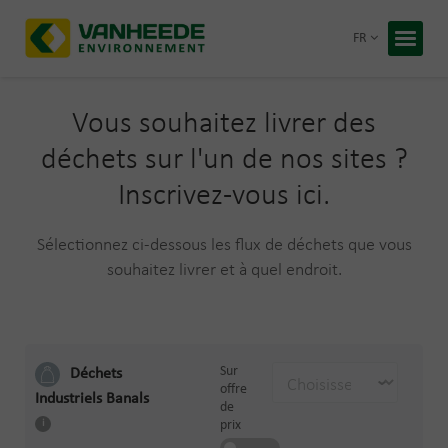
Retour
FR
Accueil
Vos déc
Vous souhaitez livrer des
déchets sur l'un de nos sites ?
Notre t
Inscrivez-vous ici.
Conseil
Sélectionnez ci-dessous les flux de déchets que vous
Recycling
À propos
souhaitez livrer et à quel endroit.
Entrepris
Travaille
Blog
Sur
Déchets
Devis 
offre
Industriels Banals
de
prix