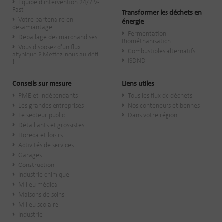
Équipe d'intervention 24/7 V-
Fast
Transformer les déchets en
Votre partenaire en
énergie
désamiantage
Fermentation -
Déballage des marchandises
Biométhanisation
Vous disposez d'un flux
Combustibles alternatifs
atypique ? Mettez-nous au défi
ISDND
!
Conseils sur mesure
Liens utiles
PME et indépendants
Tous les flux de déchets
Les grandes entreprises
Nos conteneurs et bennes
Le secteur public
Dans votre région
​Détaillants et grossistes
Horeca et loisirs
Activités de services
Garages
Construction
Industrie chimique
Milieu médical
Maisons de soins
Milieu scolaire
Industrie