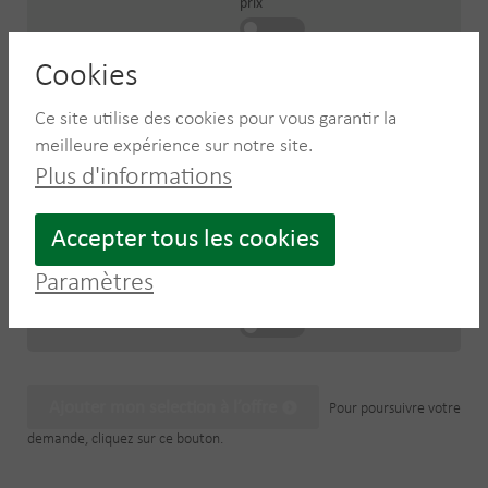
prix
Cookies
Sur
EPS
offre
Ce site utilise des cookies pour vous garantir la
de
meilleure expérience sur notre site.
prix
Plus d'informations
Accepter tous les cookies
Sur
Pneus de
offre
voiture et
Paramètres
de
caoutchoucs
prix
Ajouter mon selection à l’offre
Pour poursuivre votre
demande, cliquez sur ce bouton.