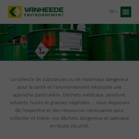
Retour
FR
Accueil
Vos déc
Notre t
Conseil
Recycling
La collecte de substances ou de matériaux dangereux
À propos
pour la santé et l'environnement nécessite une
Entrepris
approche particulière. Déchets médicaux, peinture,
Travaille
solvants, huiles et graisses végétales ... nous disposons
Blog
PDD Switch:
de l'expertise et des ressources nécessaires pour
Collecte des déchets dangereux
collecter et traiter vos déchets dangereux et spéciaux
Devis 
Faites glisser l'interrupteur et
en toute sécurité.
et spéciaux en toute sécurité
découvrez ce à quoi vous contribuez.