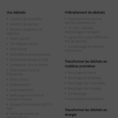
Vos déchets
Prétraitement de déchets
Location de poubelles
Déconditionnement de
déchets alimentaires
Location de bennes
Tri PMC - Déchets
Déchets dangereux et
d’emballages ménagers
spéciaux
Lignes de tri pour différents
Plastic Switch
flux de déchets
The Organic Switch
Compactage de déchets
PDD Switch
volumineux
Déchetterie professionnelle
Déchets de bureau et DIB-
Transformer les déchets en
Contenants semi-enterrés
matières premières
Total Waste Care for
Recyclage du verre
Enterprises
Recyclage du plastique
Destructions
Recyclage des moquettes
Déblaiements
Recyclage des matelas
Assainissements
Compostage
Nettoyage industriel et
Nos matières premières
transport citerne
Équipe d'intervention 24/7 V-
Fast
Transformer les déchets en
Votre partenaire en
énergie
désamiantage