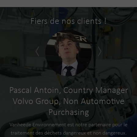
Fiers de nos clients !
ng
Pascal Antoin, Country Manager
M
Volvo Group, Non Automotive
Purchasing
Vanheede Environnement est notre partenaire pour le
us
p
traitement des déchets dangereux et non dangereux.