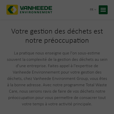
Retour
FR
Accueil
Vos déc
Votre gestion des déchets est
notre préoccupation
Notre t
Conseil
La pratique nous enseigne que l'on sous-estime
souvent la complexité de la gestion des déchets au sein
Recycling
d'une entreprise. Faites appel à l'expertise de
À propos
Vanheede Environnement pour votre gestion des
Entrepris
déchets, chez Vanheede Environment Group, vous êtes
Travaille
Blog
à la bonne adresse. Avec notre programme Total Waste
Care, nous serions ravis de faire de vos déchets notre
préoccupation pour vous permettre de consacrer tout
Devis 
votre temps à votre activité principale.