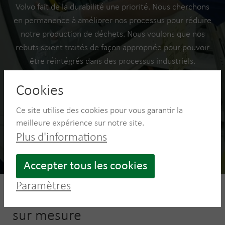
se
l
Volvo fait de la durabilité une priorité. Nous cherchons
en permanence à améliorer nos processus pour réduire
notre production de déchets. Nous voulons que nos
rebuts soient traités de façon appropriée pour pouvoir
être réintégrés dans des processus industriels.
Vers le cas Volvo Trucks
Cookies
Ce site utilise des cookies pour vous garantir la
meilleure expérience sur notre site.
Plus d'informations
Accepter tous les cookies
Paramètres
Total Waste Care, une gestion
sur mesure