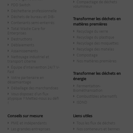
Compactage de déchets
PDD Switch
volumineux
Déchetterie professionnelle
Déchets de bureau et DIB-
Transformer les déchets en
Contenants semi-enterrés
matières premières
Total Waste Care for
Recyclage du verre
Enterprises
Recyclage du plastique
Destructions
Recyclage des moquettes
Déblaiements
Recyclage des matelas
Assainissements
Compostage
Nettoyage industriel et
Nos matières premières
transport citerne
Équipe d'intervention 24/7 V-
Fast
Transformer les déchets en
Votre partenaire en
énergie
désamiantage
Fermentation -
Déballage des marchandises
Biométhanisation
Vous disposez d'un flux
Combustibles alternatifs
atypique ? Mettez-nous au défi
ISDND
!
Conseils sur mesure
Liens utiles
PME et indépendants
Tous les flux de déchets
Les grandes entreprises
Nos conteneurs et bennes