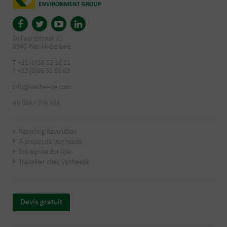
Dullaardstraat 11
8940 Wervik-Geluwe
T +32 (0)56 52 16 21
F +32 (0)56 51 91 63
info@vanheede.com
BE 0467.276.516
Recycling Revolution
À propos de Vanheede
Entreprise durable
Travailler chez Vanheede
Devis gratuit