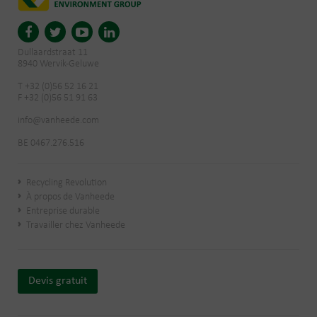
Dullaardstraat 11
8940 Wervik-Geluwe
T +32 (0)56 52 16 21
F +32 (0)56 51 91 63
info@vanheede.com
BE 0467.276.516
Recycling Revolution
À propos de Vanheede
Entreprise durable
Travailler chez Vanheede
Devis gratuit