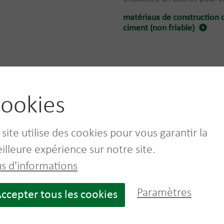
matériaux de construction c
ciment (non friable)
ookies
ions sur les conteneurs adaptés à Ami
 site utilise des cookies pour vous garantir la
illeure expérience sur notre site.
us d'informations
Paramètres
ccepter tous les cookies
bag 1000 L,
Conteneur ouvert 10
Conteneur ou
ertifié UN
m³
m³
amiante)