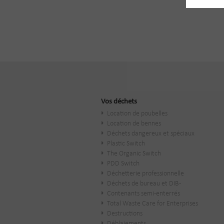
Vos déchets
Location de poubelles
Location de bennes
Déchets dangereux et spéciaux
Plastic Switch
The Organic Switch
PDD Switch
Déchetterie professionnelle
Déchets de bureau et DIB-
Contenants semi-enterrés
Total Waste Care for Enterprises
Destructions
Déblaiements