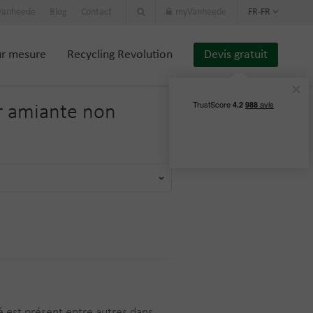
 Vanheede
Blog
Contact
myVanheede
FR-FR
ur mesure
Recycling Revolution
Devis gratuit
r
amiante non
é est présent entre autres dans