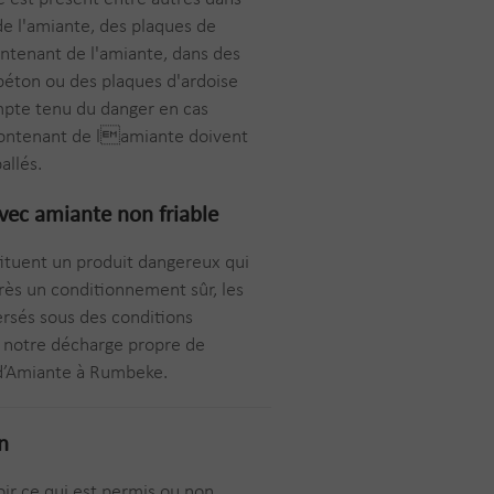
e l'amiante, des plaques de
ntenant de l'amiante, dans des
béton ou des plaques d'ardoise
mpte tenu du danger en cas
contenant de lamiante doivent
allés.
avec
amiante non friable
ituent un produit dangereux qui
rès un conditionnement sûr, les
rsés sous des conditions
 notre décharge propre de
d’Amiante à Rumbeke.
n
ir ce qui est permis ou non.