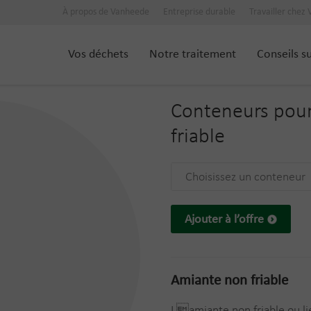
À propos de Vanheede
Entreprise durable
Travailler chez
Vos déchets
Notre traitement
Conseils s
Conteneurs pou
friable
Choisissez un conteneur
Ajouter à l’offre
Amiante non friable
Lamiante non friable ou li