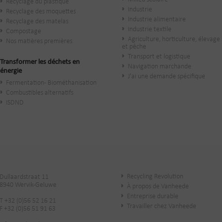
Recyclage du plastique
Industrie
Recyclage des moquettes
Industrie alimentaire
Recyclage des matelas
Industrie textile
Compostage
Agriculture, horticulture, élevage
Nos matières premières
et pêche
Transport et logistique
Transformer les déchets en
Navigation marchande
énergie
J'ai une demande spécifique
Fermentation - Biométhanisation
Combustibles alternatifs
ISDND
Recycling Revolution
Dullaardstraat 11
8940 Wervik-Geluwe
À propos de Vanheede
Entreprise durable
T +32 (0)56 52 16 21
Travailler chez Vanheede
F +32 (0)56 51 91 63