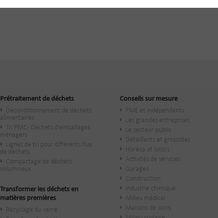
Prétraitement de déchets
Conseils sur mesure
Déconditionnement de déchets
PME et indépendants
alimentaires
Les grandes entreprises
Tri PMC - Déchets d’emballages
Le secteur public
ménagers
​Détaillants et grossistes
Lignes de tri pour différents flux
Horeca et loisirs
de déchets
Activités de services
Compactage de déchets
volumineux
Garages
Construction
Industrie chimique
Transformer les déchets en
matières premières
Milieu médical
Maisons de soins
Recyclage du verre
Milieu scolaire