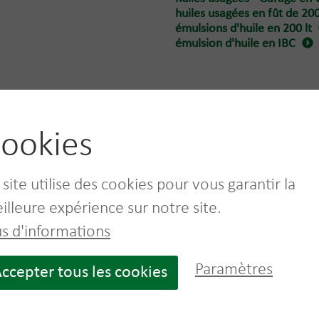
huiles usagées en fût de 200
émulsions d'huile en 200 lt
émulsion d'huile en IBC
ookies
 sur les conteneurs adaptés à Huile m
 site utilise des cookies pour vous garantir la
illeure expérience sur notre site.
us d'informations
Paramètres
ccepter tous les cookies
0
Conteneur IBC client
Vrac Liquide petit
volume < 6m³