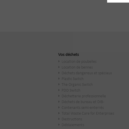
Vos déchets
Location de poubelles
Location de bennes
Déchets dangereux et spéciaux
Plastic Switch
The Organic Switch
PDD Switch
Déchetterie professionnelle
Déchets de bureau et DIB-
Contenants semi-enterrés
Total Waste Care for Enterprises
Destructions
Déblaiements