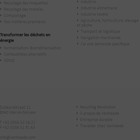
Industrie
Recyclage des moquettes
Industrie alimentaire
Recyclage des matelas
Industrie textile
Compostage
Agriculture, horticulture, élevage
Nos matières premières
et pêche
Transport et logistique
Transformer les déchets en
Navigation marchande
énergie
J'ai une demande spécifique
Fermentation - Biométhanisation
Combustibles alternatifs
ISDND
Recycling Revolution
Dullaardstraat 11
8940 Wervik-Geluwe
À propos de Vanheede
Entreprise durable
T +32 (0)56 52 16 21
Travailler chez Vanheede
F +32 (0)56 51 91 63
info@vanheede.com