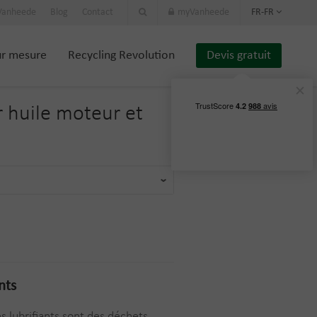
 Vanheede
Blog
Contact
myVanheede
FR-FR
ur mesure
Recycling Revolution
Devis gratuit
r
huile moteur et
nts
les lubrifiants sont des déchets