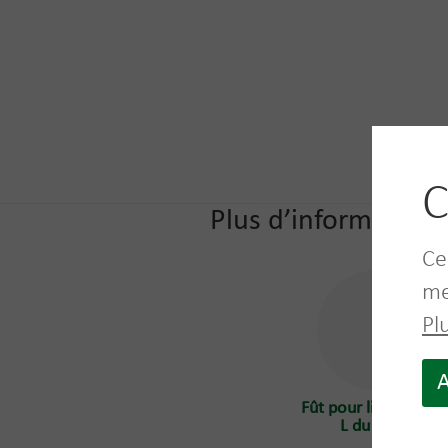
C
Plus d’informations
Ce
me
Pl
A
Fût pour liquides 20
L du client