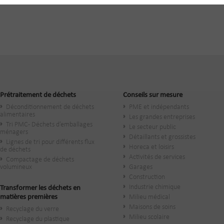
Prétraitement de déchets
Conseils sur mesure
Déconditionnement de déchets
PME et indépendants
alimentaires
Les grandes entreprises
Tri PMC - Déchets d’emballages
Le secteur public
ménagers
​Détaillants et grossistes
Lignes de tri pour différents flux
Horeca et loisirs
de déchets
Activités de services
Compactage de déchets
volumineux
Garages
Construction
Industrie chimique
Transformer les déchets en
matières premières
Milieu médical
Maisons de soins
Recyclage du verre
Milieu scolaire
Recyclage du plastique