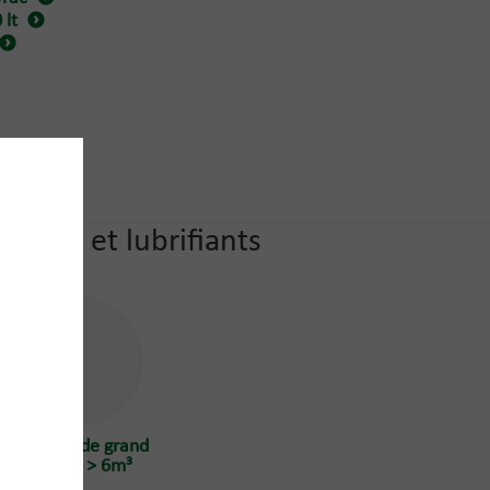
 lt
oteur et lubrifiants
Vrac liquide grand
volume > 6m³