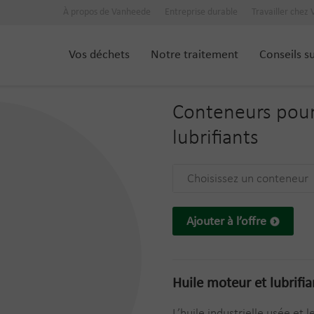
À propos de Vanheede
Entreprise durable
Travailler chez
Vos déchets
Notre traitement
Conseils s
Conteneurs pou
lubrifiants
Choisissez un conteneur
Ajouter à l’offre
Huile moteur et lubrifia
L’huile industrielle usée et 