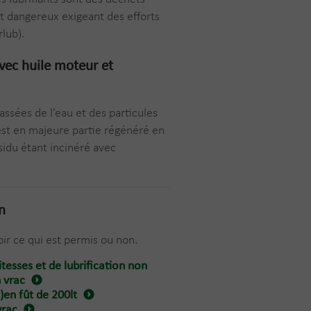
t dangereux exigeant des efforts
rlub).
avec
huile moteur et
assées de l’eau et des particules
 est en majeure partie régénéré en
ésidu étant incinéré avec
n
ir ce qui est permis ou non.
itesses et de lubrification non
n vrac
l)en fût de 200lt
vrac