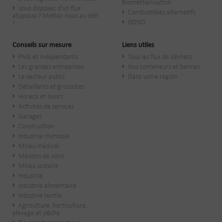
Biométhanisation
Vous disposez d'un flux
Combustibles alternatifs
atypique ? Mettez-nous au défi
ISDND
!
Conseils sur mesure
Liens utiles
PME et indépendants
Tous les flux de déchets
Les grandes entreprises
Nos conteneurs et bennes
Le secteur public
Dans votre région
​Détaillants et grossistes
Horeca et loisirs
Activités de services
Garages
Construction
Industrie chimique
Milieu médical
Maisons de soins
Milieu scolaire
Industrie
Industrie alimentaire
Industrie textile
Agriculture, horticulture,
élevage et pêche