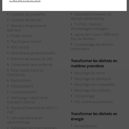
Vos déchets
Prétraitement de déchets
Location de poubelles
Déconditionnement de
déchets alimentaires
Location de bennes
Tri PMC - Déchets
Déchets dangereux et
d’emballages ménagers
spéciaux
Lignes de tri pour différents
Plastic Switch
flux de déchets
The Organic Switch
Compactage de déchets
PDD Switch
volumineux
Déchetterie professionnelle
Déchets de bureau et DIB-
Transformer les déchets en
Contenants semi-enterrés
matières premières
Total Waste Care for
Recyclage du verre
Enterprises
Recyclage du plastique
Destructions
Recyclage des moquettes
Déblaiements
Recyclage des matelas
Assainissements
Compostage
Nettoyage industriel et
Nos matières premières
transport citerne
Équipe d'intervention 24/7 V-
Fast
Transformer les déchets en
Votre partenaire en
énergie
désamiantage
Fermentation -
Déballage des marchandises