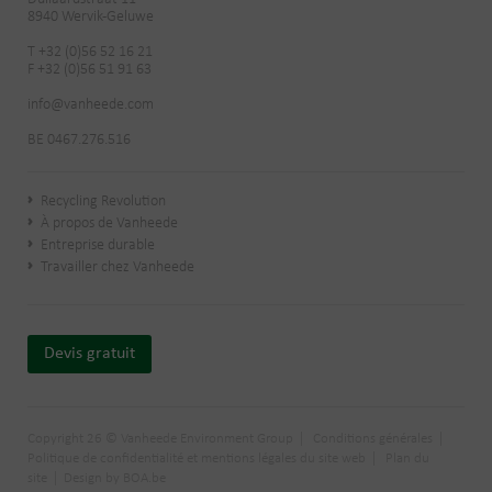
8940 Wervik-Geluwe
T +32 (0)56 52 16 21
F +32 (0)56 51 91 63
info@vanheede.com
BE 0467.276.516
Recycling Revolution
À propos de Vanheede
Entreprise durable
Travailler chez Vanheede
Devis gratuit
Copyright 26 © Vanheede Environment Group
Conditions générales
Politique de confidentialité et mentions légales du site web
Plan du
site
Design by BOA.be