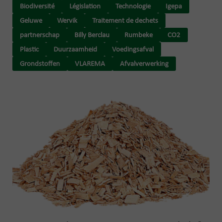
Biodiversité
Législation
Technologie
Igepa
Geluwe
Wervik
Traitement de dechets
partnerschap
Billy Berclau
Rumbeke
CO2
Plastic
Duurzaamheid
Voedingsafval
Grondstoffen
VLAREMA
Afvalverwerking