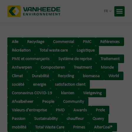
Retour
FR
Accueil
Vos déc
Alle
Recyclage
Commercial
PMC
Références
Notre t
Récréation
Total waste care
Logistique
Conseil
PME et commerçants
Système de reprise
Traitement
Antwerpen
Composteren
Treatment
Monde
Recycling
Climat
Durabilité
Recycling
biomassa
World
À propos
société
energie
satisfaction client
Entrepris
Travaille
Coronavirus COVID-19
klanten
Wetgeving
Blog
Afvalbeheer
People
Community
Valeurs d'entreprise
PMD
Awards
Pride
Devis 
Passion
Sustainability
chauffeur
Quevy
mobilité
Total Waste Care
Primes
AlterCoal®