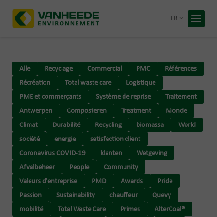
Retour
FR
Accueil
Vos déc
Alle
Recyclage
Commercial
PMC
Références
Notre t
Récréation
Total waste care
Logistique
Conseil
PME et commerçants
Système de reprise
Traitement
Antwerpen
Composteren
Treatment
Monde
Recycling
Climat
Durabilité
Recycling
biomassa
World
À propos
société
energie
satisfaction client
Entrepris
Travaille
Coronavirus COVID-19
klanten
Wetgeving
Blog
Afvalbeheer
People
Community
Valeurs d'entreprise
PMD
Awards
Pride
Devis 
Passion
Sustainability
chauffeur
Quevy
mobilité
Total Waste Care
Primes
AlterCoal®