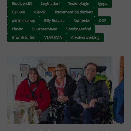
Biodiversité
Législation
Technologie
Igepa
Geluwe
Wervik
Traitement de dechets
partnerschap
Billy Berclau
Rumbeke
CO2
Plastic
Duurzaamheid
Voedingsafval
Grondstoffen
VLAREMA
Afvalverwerking