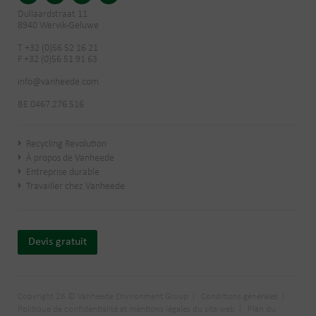
Dullaardstraat 11
8940 Wervik-Geluwe
T +32 (0)56 52 16 21
F +32 (0)56 51 91 63
info@vanheede.com
BE 0467.276.516
Recycling Revolution
À propos de Vanheede
Entreprise durable
Travailler chez Vanheede
Devis gratuit
Copyright 26 © Vanheede Environment Group
Conditions générales
Politique de confidentialité et mentions légales du site web
Plan du