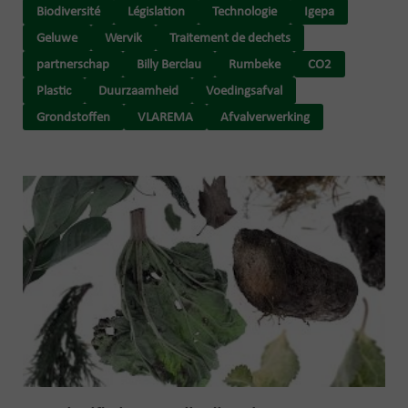
Biodiversité
Législation
Technologie
Igepa
Geluwe
Wervik
Traitement de dechets
partnerschap
Billy Berclau
Rumbeke
CO2
Plastic
Duurzaamheid
Voedingsafval
Grondstoffen
VLAREMA
Afvalverwerking