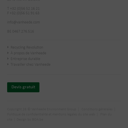
T +32 (0)56 52 16 21
F +32 (0)56 51 91 63
info@vanheede.com
BE 0467.276.516
Recycling Revolution
À propos de Vanheede
Entreprise durable
Travailler chez Vanheede
Devis gratuit
Copyright 26 © Vanheede Environment Group
Conditions générales
Politique de confidentialité et mentions légales du site web
Plan du
site
Design by BOA.be