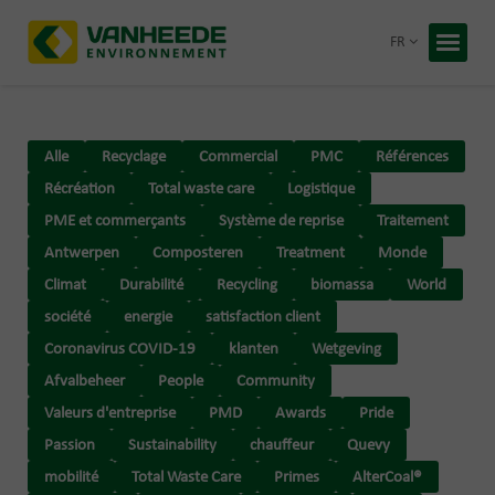
Retour
FR
Accueil
Vos déc
Alle
Recyclage
Commercial
PMC
Références
Notre t
Récréation
Total waste care
Logistique
Conseil
PME et commerçants
Système de reprise
Traitement
Antwerpen
Composteren
Treatment
Monde
Recycling
Climat
Durabilité
Recycling
biomassa
World
À propos
société
energie
satisfaction client
Entrepris
Travaille
Coronavirus COVID-19
klanten
Wetgeving
Blog
Afvalbeheer
People
Community
Valeurs d'entreprise
PMD
Awards
Pride
Devis 
Passion
Sustainability
chauffeur
Quevy
mobilité
Total Waste Care
Primes
AlterCoal®