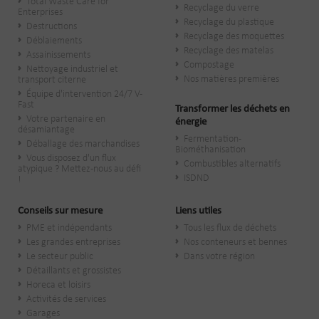
Total Waste Care for
Recyclage du verre
Enterprises
Recyclage du plastique
Destructions
Recyclage des moquettes
Déblaiements
Recyclage des matelas
Assainissements
Compostage
Nettoyage industriel et
Nos matières premières
transport citerne
Équipe d'intervention 24/7 V-
Fast
Transformer les déchets en
Votre partenaire en
énergie
désamiantage
Fermentation -
Déballage des marchandises
Biométhanisation
Vous disposez d'un flux
Combustibles alternatifs
atypique ? Mettez-nous au défi
ISDND
!
Conseils sur mesure
Liens utiles
PME et indépendants
Tous les flux de déchets
Les grandes entreprises
Nos conteneurs et bennes
Le secteur public
Dans votre région
​Détaillants et grossistes
Horeca et loisirs
Activités de services
Garages