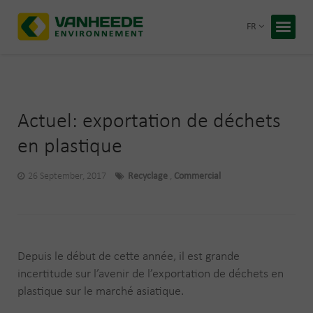
Retour
FR
Accueil
Vos déc
Notre t
Actuel: exportation de déchets
Conseil
en plastique
Recycling
26 September, 2017
Recyclage
,
Commercial
À propos
Entrepris
Travaille
Blog
Depuis le début de cette année, il est grande
Devis 
incertitude sur l’avenir de l’exportation de déchets en
plastique sur le marché asiatique.