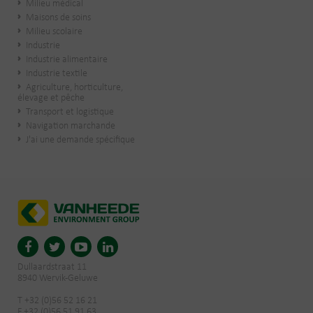
Milieu médical
Maisons de soins
Milieu scolaire
Industrie
Industrie alimentaire
Industrie textile
Agriculture, horticulture,
élevage et pêche
Transport et logistique
Navigation marchande
J'ai une demande spécifique
Dullaardstraat 11
8940 Wervik-Geluwe
T +32 (0)56 52 16 21
F +32 (0)56 51 91 63