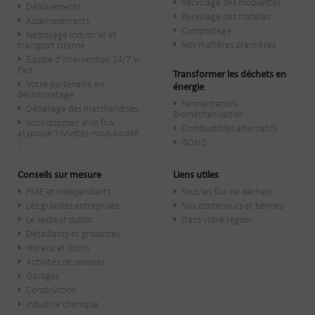
Recyclage des moquettes
Déblaiements
Recyclage des matelas
Assainissements
Compostage
Nettoyage industriel et
Nos matières premières
transport citerne
Équipe d'intervention 24/7 V-
Fast
Transformer les déchets en
Votre partenaire en
énergie
désamiantage
Fermentation -
Déballage des marchandises
Biométhanisation
Vous disposez d'un flux
Combustibles alternatifs
atypique ? Mettez-nous au défi
ISDND
!
Conseils sur mesure
Liens utiles
PME et indépendants
Tous les flux de déchets
Les grandes entreprises
Nos conteneurs et bennes
Le secteur public
Dans votre région
​Détaillants et grossistes
Horeca et loisirs
Activités de services
Garages
Construction
Industrie chimique