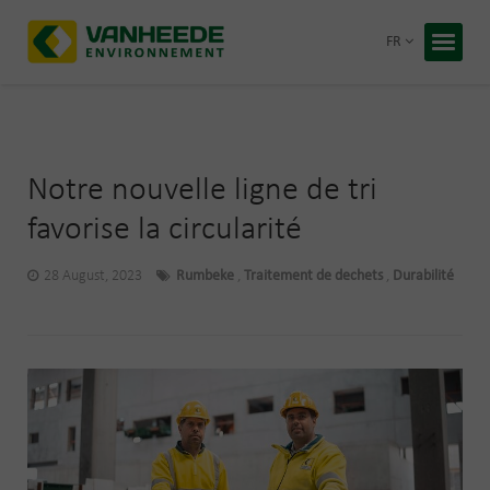
Retour
FR
Accueil
Vos déc
Notre t
Notre nouvelle ligne de tri
Conseil
favorise la circularité
Recycling
28 August, 2023
Rumbeke
,
Traitement de dechets
,
Durabilité
À propos
Entrepris
Travaille
Blog
Devis 