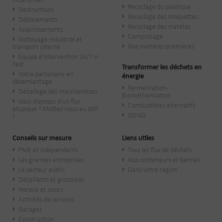
Enterprises
Recyclage du plastique
Destructions
Recyclage des moquettes
Déblaiements
Recyclage des matelas
Assainissements
Compostage
Nettoyage industriel et
Nos matières premières
transport citerne
Équipe d'intervention 24/7 V-
Fast
Transformer les déchets en
Votre partenaire en
énergie
désamiantage
Fermentation -
Déballage des marchandises
Biométhanisation
Vous disposez d'un flux
Combustibles alternatifs
atypique ? Mettez-nous au défi
ISDND
!
Conseils sur mesure
Liens utiles
PME et indépendants
Tous les flux de déchets
Les grandes entreprises
Nos conteneurs et bennes
Le secteur public
Dans votre région
​Détaillants et grossistes
Horeca et loisirs
Activités de services
Garages
Construction