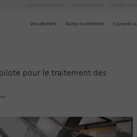
À propos de Vanheede
Entreprise durable
Travailler chez
Vos déchets
Notre traitement
Conseils s
pilote pour le traitement des
ment