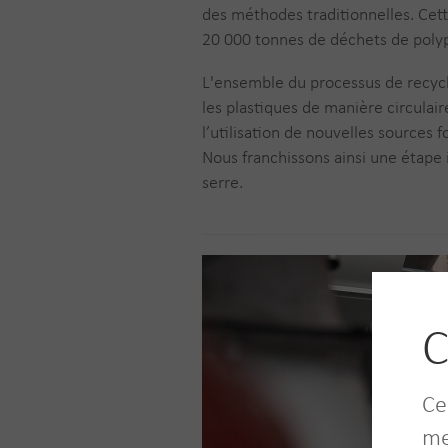
des méthodes traditionnelles. Cett
20 000 tonnes de déchets de poly
L'ensemble du processus de recycla
les plastiques de manière circulair
l’utilisation de nouvelles sources f
Nous franchissons ainsi une étape 
serre.
C
Ce
me