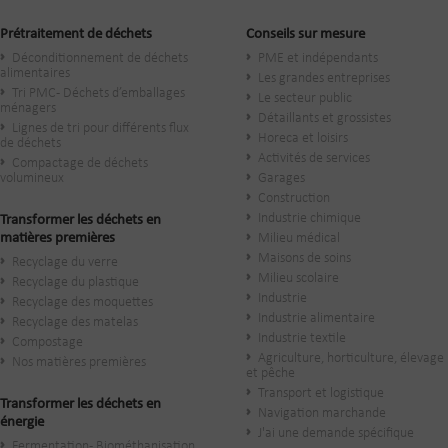
Prétraitement de déchets
Conseils sur mesure
Déconditionnement de déchets
PME et indépendants
alimentaires
Les grandes entreprises
Tri PMC - Déchets d’emballages
Le secteur public
ménagers
​Détaillants et grossistes
Lignes de tri pour différents flux
Horeca et loisirs
de déchets
Activités de services
Compactage de déchets
volumineux
Garages
Construction
Industrie chimique
Transformer les déchets en
matières premières
Milieu médical
Maisons de soins
Recyclage du verre
Milieu scolaire
Recyclage du plastique
Industrie
Recyclage des moquettes
Industrie alimentaire
Recyclage des matelas
Industrie textile
Compostage
Agriculture, horticulture, élevage
Nos matières premières
et pêche
Transport et logistique
Transformer les déchets en
Navigation marchande
énergie
J'ai une demande spécifique
Fermentation - Biométhanisation