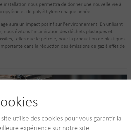
e installation nous permettra de donner une nouvelle vie à
propylène et de polyéthylène chaque année.
ge aura un impact positif sur l'environnement. En utilisant
e, nous évitons l’incinération des déchets plastiques et
ossiles, telles que le pétrole, pour la production de plastiques.
importante dans la réduction des émissions de gaz à effet de
ookies
 site utilise des cookies pour vous garantir la
illeure expérience sur notre site.