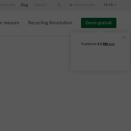
 Vanheede
Blog
Contact
myVanheede
FR-FR
ur mesure
Recycling Revolution
Devis gratuit