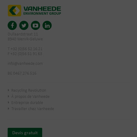
Dullaardstraat 11
8940 Wervik-Geluwe
T +32 (0)56 52 16 21
F +32 (0)56 51 91 63
info@vanheede.com
BE 0467.276.516
Recycling Revolution
À propos de Vanheede
Entreprise durable
Travailler chez Vanheede
Devis gratuit