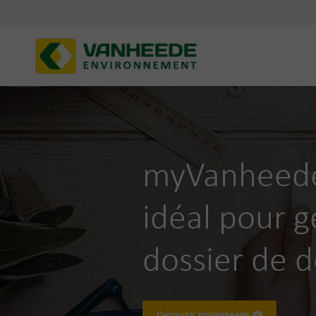
myVanheede 
idéal pour g
dossier de 
Découvrir myVanheede