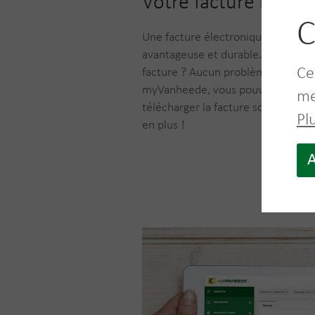
Votre facture numé
C
Une facture électronique est rapide
avantageuse et durable. Vous voul
Ce
facture ? Aucun problème ! Grâce à
myVanheede, vous pouvez facilem
me
télécharger la facture souhaitée. 
Pl
en plus !
A