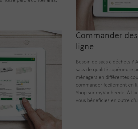
 notre parc à contenants.
Commander des 
ligne
Besoin de sacs à déchets ? 
sacs de qualité supérieure p
ménagers en différentes cou
commander facilement en lig
Shop sur myVanheede. À l'ac
vous bénéficiez en outre d'