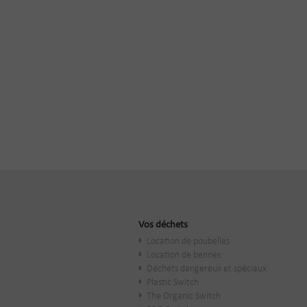
Vos déchets
Location de poubelles
Location de bennes
Déchets dangereux et spéciaux
Plastic Switch
The Organic Switch