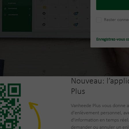
Rester conne
Enregistrez-vous c
Nouveau: l’appl
Plus
Vanheede Plus vous donne ac
d'enlèvement personnel, ave
d'information en temps réel
demander ou annuler un en