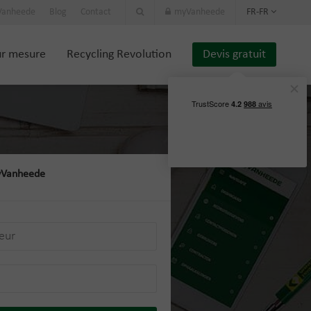
 Vanheede
Blog
Contact
myVanheede
FR-FR
ur mesure
Recycling Revolution
Devis gratuit
yVanheede