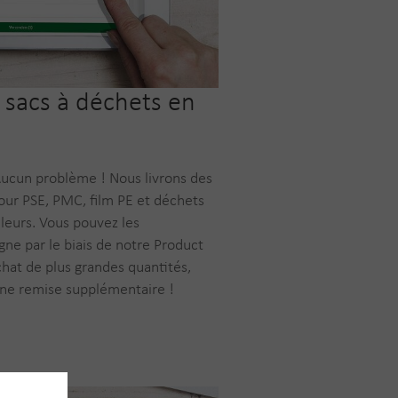
sacs à déchets en
Aucun problème ! Nous livrons des
our PSE, PMC, film PE et déchets
leurs. Vous pouvez les
ne par le biais de notre Product
hat de plus grandes quantités,
une remise supplémentaire !