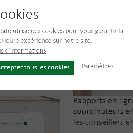
rique
ookies
, simple, efficace,
ez une copie de votre
 site utilise des cookies pour vous garantir la
 l'aperçu pratique sur
ent et rapidement
illeure expérience sur notre site.
Très pratique et écologique
us d'informations
Paramètres
ccepter tous les cookies
Rapports en lign
coordinateurs e
les conseillers 