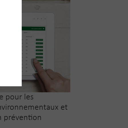
e pour les
nvironnementaux et
en prévention