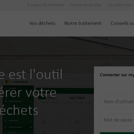
À propos de Vanheede
Entreprise durable
Travailler chez
Vos déchets
Notre traitement
Conseils s
est l'outil
Connecter sur m
érer votre
déchets