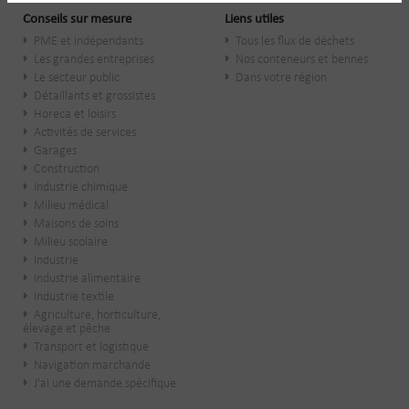
Conseils sur mesure
Liens utiles
PME et indépendants
Tous les flux de déchets
Les grandes entreprises
Nos conteneurs et bennes
Le secteur public
Dans votre région
​Détaillants et grossistes
Horeca et loisirs
Activités de services
Garages
Construction
Industrie chimique
Milieu médical
Maisons de soins
Milieu scolaire
Industrie
Industrie alimentaire
Industrie textile
Agriculture, horticulture,
élevage et pêche
Transport et logistique
Navigation marchande
J'ai une demande spécifique