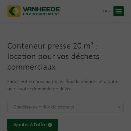
Retour
FR
Accueil
Vos déc
Conteneur presse 20 m³ :
Notre t
location pour vos déchets
Conseil
commerciaux
Recycling
À propos
Faites votre choix parmi les flux de déchets et ajouter
Entrepris
une à votre demande de devis.
Travaille
Blog
Choisissez un flux de déchets
Devis 
Ajouter à l’offre