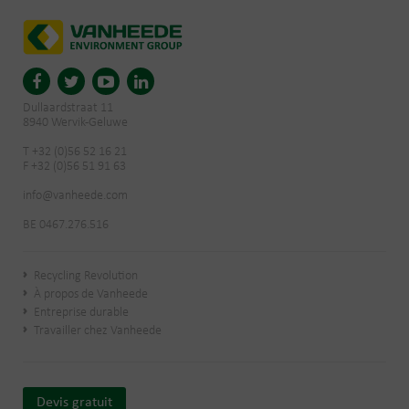
Dullaardstraat 11
8940 Wervik-Geluwe
T +32 (0)56 52 16 21
F +32 (0)56 51 91 63
info@vanheede.com
BE 0467.276.516
Recycling Revolution
À propos de Vanheede
Entreprise durable
Travailler chez Vanheede
Devis gratuit