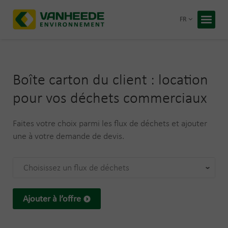
Retour
FR
Accueil
Vos déc
Boîte carton du client : location
Notre t
pour vos déchets commerciaux
Conseil
Faites votre choix parmi les flux de déchets et ajouter
Recycling
À propos
une à votre demande de devis.
Entrepris
Travaille
Choisissez un flux de déchets
Blog
Devis 
Ajouter à l’offre