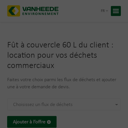
Retour
FR
Accueil
Vos déc
Fût à couvercle 60 L du client :
Notre t
location pour vos déchets
Conseil
commerciaux
Recycling
À propos
Faites votre choix parmi les flux de déchets et ajouter
Entrepris
une à votre demande de devis.
Travaille
Blog
Choisissez un flux de déchets
Devis 
Ajouter à l’offre