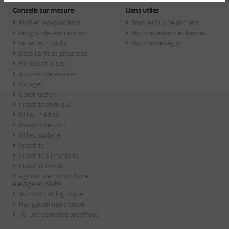
Conseils sur mesure
Liens utiles
PME et indépendants
Tous les flux de déchets
Les grandes entreprises
Nos conteneurs et bennes
Le secteur public
Dans votre région
​Détaillants et grossistes
Horeca et loisirs
Activités de services
Garages
Construction
Industrie chimique
Milieu médical
Maisons de soins
Milieu scolaire
Industrie
Industrie alimentaire
Industrie textile
Agriculture, horticulture,
élevage et pêche
Transport et logistique
Navigation marchande
J'ai une demande spécifique