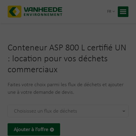
Retour
FR
Accueil
Vos déc
Conteneur ASP 800 L certifié UN
Notre t
: location pour vos déchets
Conseil
commerciaux
Recycling
À propos
Faites votre choix parmi les flux de déchets et ajouter
Entrepris
une à votre demande de devis.
Travaille
Blog
Choisissez un flux de déchets
Devis 
Ajouter à l’offre