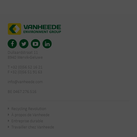
Dullaardstraat 11
8940 Wervik-Geluwe
T +32 (0)56 52 16 21
F +32 (0)56 51 91 63
info@vanheede.com
BE 0467.276.516
Recycling Revolution
À propos de Vanheede
Entreprise durable
Travailler chez Vanheede