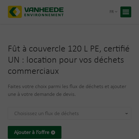
Retour
FR
Accueil
Vos déc
Fût à couvercle 120 L PE, certifié
Notre t
UN : location pour vos déchets
Conseil
commerciaux
Recycling
À propos
Faites votre choix parmi les flux de déchets et ajouter
Entrepris
une à votre demande de devis.
Travaille
Blog
Choisissez un flux de déchets
Devis 
Ajouter à l’offre