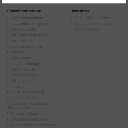
Conseils sur mesure
Liens utiles
PME et indépendants
Tous les flux de déchets
Les grandes entreprises
Nos conteneurs et bennes
Le secteur public
Dans votre région
​Détaillants et grossistes
Horeca et loisirs
Activités de services
Garages
Construction
Industrie chimique
Milieu médical
Maisons de soins
Milieu scolaire
Industrie
Industrie alimentaire
Industrie textile
Agriculture, horticulture,
élevage et pêche
Transport et logistique
Navigation marchande
J'ai une demande spécifique