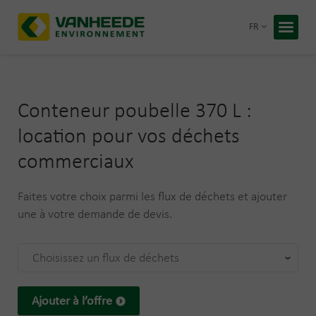
Retour
FR
Accueil
Vos déc
Conteneur poubelle 370 L :
Notre t
location pour vos déchets
Conseil
commerciaux
Recycling
À propos
Faites votre choix parmi les flux de déchets et ajouter
Entrepris
une à votre demande de devis.
Travaille
Blog
Choisissez un flux de déchets
Devis 
Ajouter à l’offre