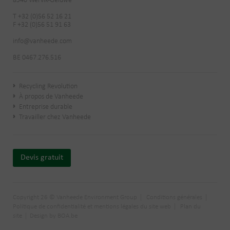
8940 Wervik-Geluwe
T +32 (0)56 52 16 21
F +32 (0)56 51 91 63
info@vanheede.com
BE 0467.276.516
Recycling Revolution
À propos de Vanheede
Entreprise durable
Travailler chez Vanheede
Devis gratuit
Copyright 26 © Vanheede Environment Group
Conditions générales
Politique de confidentialité et mentions légales du site web
Plan du
site
Design by BOA.be