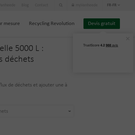
 Vanheede
Blog
Contact
myVanheede
FR-FR
ur mesure
Recycling Revolution
Devis gratuit
lle 5000 L :
s déchets
 flux de déchets et ajouter une à
hets