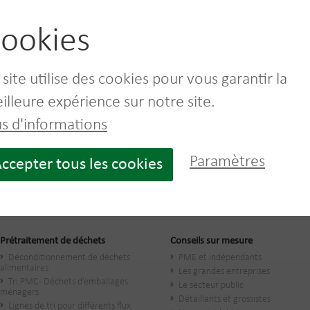
ookies
 site utilise des cookies pour vous garantir la
Déchets Industriels
PMC
Banals
illeure expérience sur notre site.
us d'informations
Paramètres
ccepter tous les cookies
Prétraitement de déchets
Conseils sur mesure
Déconditionnement de déchets
PME et indépendants
alimentaires
Les grandes entreprises
Tri PMC - Déchets d’emballages
Le secteur public
ménagers
​Détaillants et grossistes
Lignes de tri pour différents flux