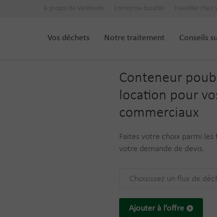
À propos de Vanheede
Entreprise durable
Travailler chez
Vos déchets
Notre traitement
Conseils s
Conteneur poube
location pour vo
commerciaux
Faites votre choix parmi les
votre demande de devis.
Choisissez un flux de déc
Ajouter à l’offre