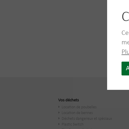
C
Ce
me
Pl
A
Vos déchets
Location de poubelles
Location de bennes
Déchets dangereux et spéciaux
Plastic Switch