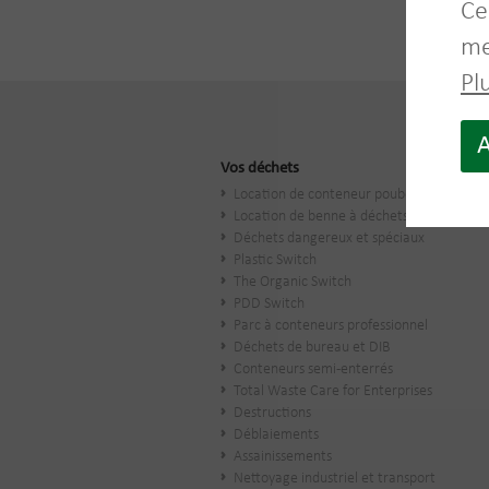
Ce
me
Pl
A
Vos déchets
Location de conteneur poubelle
Location de benne à déchets
Déchets dangereux et spéciaux
Plastic Switch
The Organic Switch
PDD Switch
Parc à conteneurs professionnel
Déchets de bureau et DIB
Conteneurs semi-enterrés
Total Waste Care for Enterprises
Destructions
Déblaiements
Assainissements
Nettoyage industriel et transport