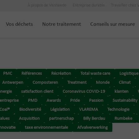
À propos de Vanheede
Entreprise durable
Travailler chez
Vos déchets
Notre traitement
Conseils sur mesure
PMC
Références
Récréation
Total waste care
Logistique
Antwerpen
Composteren
Treatment
Monde
Climat
energie
satisfaction client
Coronavirus COVID-19
klanten
'entreprise
PMD
Awards
Pride
Passion
Sustainability
rCoal®
Biodiversité
Législation
VLAREMA
Technologie
alues
Acquisition
partnerschap
Billy Berclau
Rumbeke
innovatie
taxe environnementale
Afvalverwerking