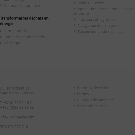
Industrie textile
Nos matières premières
Agriculture, horticulture, élevage
et pêche
Transformer les déchets en
Transport et logistique
énergie
Navigation et armateurs
Fermentation
J'ai une demande spécifique
Combustibles alternatifs
Décharge
Recycling Revolution
Dullaardstraat 11
8940 Wervik-Geluwe
Primes
À propos de Vanheede
T +32 (0)56 52 16 21
Entreprise durable
F +32 (0)56 51 91 63
info@vanheede.com
BE 0467.276.516