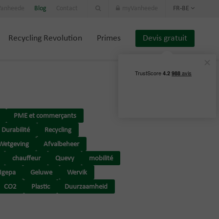
 Vanheede
Blog
Contact
myVanheede
FR-BE
Recycling Revolution
Primes
Devis gratuit
PME et commerçants
Durabilité
Recycling
Wetgeving
Afvalbeheer
chauffeur
Quevy
mobilité
Igepa
Geluwe
Wervik
CO2
Plastic
Duurzaamheid