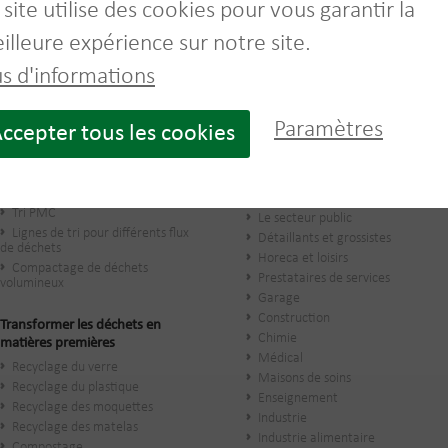
 site utilise des cookies pour vous garantir la
Ne plus recevoir d'information
illeure expérience sur notre site.
us d'informations
Paramètres
ccepter tous les cookies
Prétraitement de déchets
Conseils sur mesure
Déballage de déchets
PME et indépendants
alimentaires
Les grandes entreprises
Tri PMC
Le secteur public
Lignes de tri pour différents flux
​Détaillants et grossistes
de déchets
Horeca et loisirs
Compactage de déchets
Prestataires de services
volumineux
Garage
Construction
Transformer les déchets en
Chimie
matières premières
Médical
Recyclage du verre
Maisons de soins
Recyclage du plastique
Enseignement
Recyclage des moquettes
Industrie
Recyclage des matelas
Industrie alimentaire
Compostage