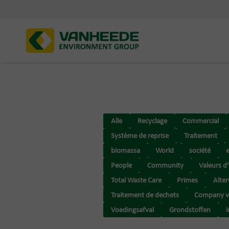
Alle
Recyclage
Commercial
Système de reprise
Traitement
biomassa
World
société
People
Community
Valeurs d
Total Waste Care
Primes
Alte
Traitement de dechets
Company v
Voedingsafval
Grondstoffen