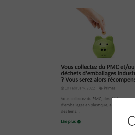
Vous collectez du PMC et/ou
déchets d'emballages industr
? Vous serez alors récompen
10 February, 2022
Primes
Vous collectez du PMC, des déchets
d’emballages en plastique, en bois ou en 
des liens...
C
Lire plus