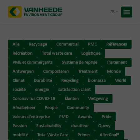
Retour
FB
Accueil
Vos déc
Alle
Recyclage
Commercial
PMC
Références
Notre t
Récréation
Total waste care
Logistique
Conseil
PME et commerçants
Système de reprise
Traitement
Antwerpen
Composteren
Treatment
Monde
Recycling
Climat
Durabilité
Recycling
biomassa
World
Primes
société
energie
satisfaction client
À propos
Entrepris
Coronavirus COVID-19
klanten
Wetgeving
Travaille
Afvalbeheer
People
Community
Valeurs d'entreprise
PMD
Awards
Pride
Devis 
Passion
Sustainability
chauffeur
Quevy
mobilité
Total Waste Care
Primes
AlterCoal®