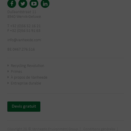
Dullaardstraat 11
8940 Wervik-Geluwe
T +32 (0)56 52 16 21
F +32 (0)56 51 91 63
info@vanheede.com
BE 0467.276.516
Recycling Revolution
Primes
À propos de Vanheede
Entreprise durable
Devis gratuit
Copyright 26 © Vanheede Environment Group
Conditions générales