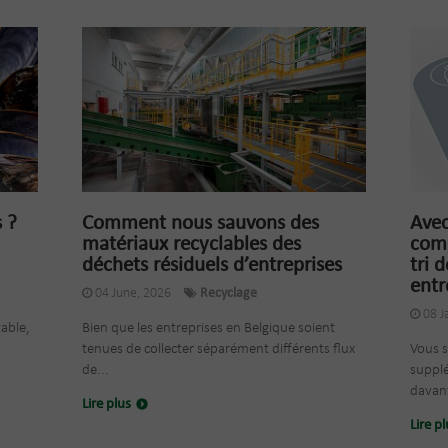
 ?
Comment nous sauvons des
Avec
matériaux recyclables des
comm
déchets résiduels d’entreprises
tri 
entr
04 June, 2026
Recyclage
08 J
able,
Bien que les entreprises en Belgique soient
tenues de collecter séparément différents flux
Vous s
de...
suppl
davant
Lire plus
Lire p