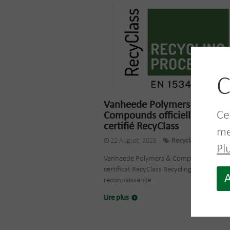
C
Vanheede Polymers &
Ce
Compounds officiellement
certifié RecyClass
me
22 August, 2025
Recyclage
Pl
Vanheede Polymers & Compounds a obte
certificat RecyClass Recycling Process. Ce
A
reconnaissance...
Lire plus