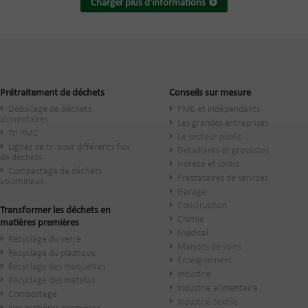
Charger plus d'informations
Prétraitement de déchets
Conseils sur mesure
Déballage de déchets
PME et indépendants
alimentaires
Les grandes entreprises
Tri PMC
Le secteur public
Lignes de tri pour différents flux
​Détaillants et grossistes
de déchets
Horeca et loisirs
Compactage de déchets
Prestataires de services
volumineux
Garage
Construction
Transformer les déchets en
Chimie
matières premières
Médical
Recyclage du verre
Maisons de soins
Recyclage du plastique
Enseignement
Recyclage des moquettes
Industrie
Recyclage des matelas
Industrie alimentaire
Compostage
Industrie textile