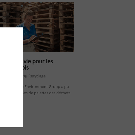
nouvelle vie pour les
ttes en bois
ugust, 2023
Recyclage
22, Vanheede Environment Group a pu
rer 614 tonnes de palettes des déchets
lus