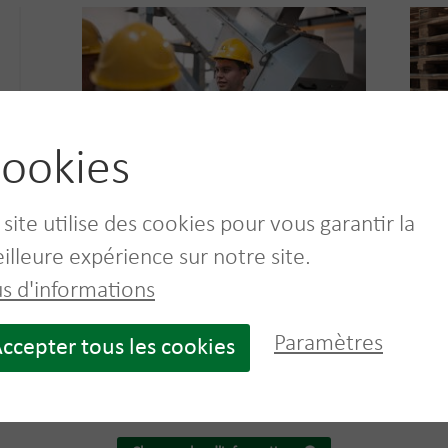
ookies
Une nouvelle usine pilote pour le
Une 
 site utilise des cookies pour vous garantir la
traitement des déchets
pale
plastiques
21 A
illeure expérience sur notre site.
27 August, 2023
Recyclage
us d'informations
En 20
nu le
Cet automne, nous ouvrirons une toute
récupé
tte
nouvelle usine dans notre site de Dottignies.
de...
Paramètres
ccepter tous les cookies
Lire plus
Lire p