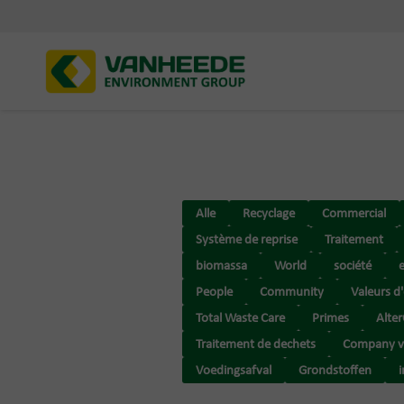
Alle
Recyclage
Commercial
Système de reprise
Traitement
biomassa
World
société
People
Community
Valeurs d
Total Waste Care
Primes
Alte
Traitement de dechets
Company v
Voedingsafval
Grondstoffen