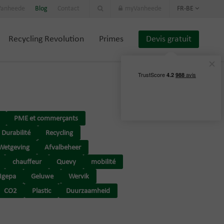
 Vanheede
Blog
Contact
myVanheede
FR-BE
Recycling Revolution
Primes
Devis gratuit
PME et commerçants
Durabilité
Recycling
Wetgeving
Afvalbeheer
chauffeur
Quevy
mobilité
Igepa
Geluwe
Wervik
CO2
Plastic
Duurzaamheid