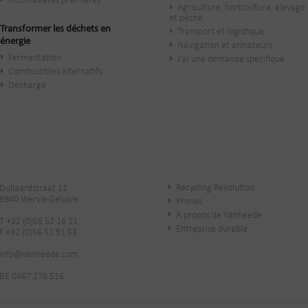
Nos matières premières
Agriculture, horticulture, élevage
et pêche
Transformer les déchets en
Transport et logistique
énergie
Navigation et armateurs
Fermentation
J'ai une demande spécifique
Combustibles alternatifs
Décharge
Recycling Revolution
Dullaardstraat 11
8940 Wervik-Geluwe
Primes
À propos de Vanheede
T +32 (0)56 52 16 21
Entreprise durable
F +32 (0)56 51 91 63
info@vanheede.com
BE 0467.276.516