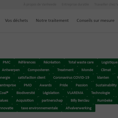
À propos de Vanheede
Entreprise durable
Travailler chez
Vos déchets
Notre traitement
Conseils sur mesure
PMC
Références
Récréation
Total waste care
Logistique
Antwerpen
Composteren
Treatment
Monde
Climat
energie
satisfaction client
Coronavirus COVID-19
klanten
'entreprise
PMD
Awards
Pride
Passion
Sustainability
rCoal®
Biodiversité
Législation
VLAREMA
Technologie
alues
Acquisition
partnerschap
Billy Berclau
Rumbeke
innovatie
taxe environnementale
Afvalverwerking