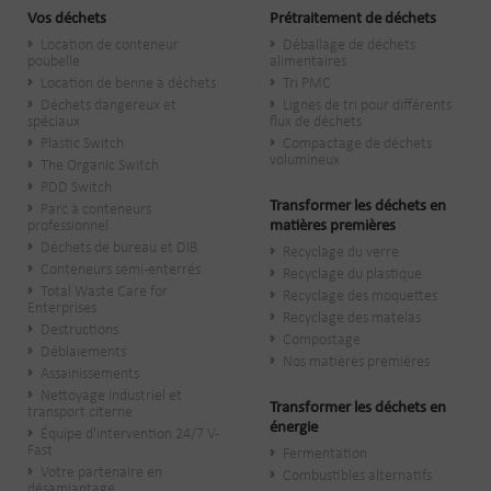
Vos déchets
Prétraitement de déchets
Location de conteneur
Déballage de déchets
poubelle
alimentaires
Location de benne à déchets
Tri PMC
Déchets dangereux et
Lignes de tri pour différents
spéciaux
flux de déchets
Plastic Switch
Compactage de déchets
volumineux
The Organic Switch
PDD Switch
Transformer les déchets en
Parc à conteneurs
professionnel
matières premières
Déchets de bureau et DIB
Recyclage du verre
Conteneurs semi-enterrés
Recyclage du plastique
Total Waste Care for
Recyclage des moquettes
Enterprises
Recyclage des matelas
Destructions
Compostage
Déblaiements
Nos matières premières
Assainissements
Nettoyage industriel et
Transformer les déchets en
transport citerne
énergie
Équipe d'intervention 24/7 V-
Fast
Fermentation
Votre partenaire en
Combustibles alternatifs
désamiantage