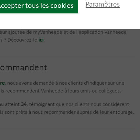
Paramètres
ccepter tous les cookies
n des déchets.
e myVanheede ? Activez votre compte gratuitement
ici
.
aleur ajoutée de myVanheede et de l'application Vanheede
ts ?
Découvrez-le
ici
.
recommandent
re
, nous avons demandé à nos clients d'indiquer sur une
u'ils recommandent Vanheede à leurs amis ou collègues.
nu atteint
34
, témoignant que nos clients nous considèrent
ils sont prêts à nous recommander auprès de leur entourage.