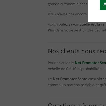
A
grande autonomie dans leur gestio
Vous n'avez pas encore de compt
Vous voulez savoir quelle est la v
Plus dans votre gestion des déche
Nos clients nous 
Pour calculer le
Net Promotor Sco
échelle de 0 à 10 la probabilité q
Le
Net Promoter Score
ainsi obte
comme un partenaire fiable et qu'