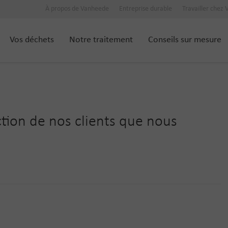
À propos de Vanheede
Entreprise durable
Travailler chez
Vos déchets
Notre traitement
Conseils sur mesure
action de nos clients que nous