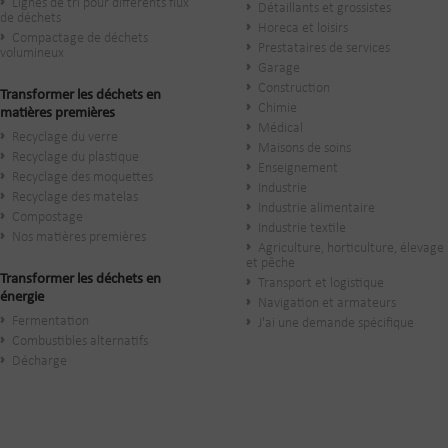
Lignes de tri pour différents flux
​Détaillants et grossistes
de déchets
Horeca et loisirs
Compactage de déchets
Prestataires de services
volumineux
Garage
Construction
Transformer les déchets en
Chimie
matières premières
Médical
Recyclage du verre
Maisons de soins
Recyclage du plastique
Enseignement
Recyclage des moquettes
Industrie
Recyclage des matelas
Industrie alimentaire
Compostage
Industrie textile
Nos matières premières
Agriculture, horticulture, élevage
et pêche
Transformer les déchets en
Transport et logistique
énergie
Navigation et armateurs
Fermentation
J'ai une demande spécifique
Combustibles alternatifs
Décharge