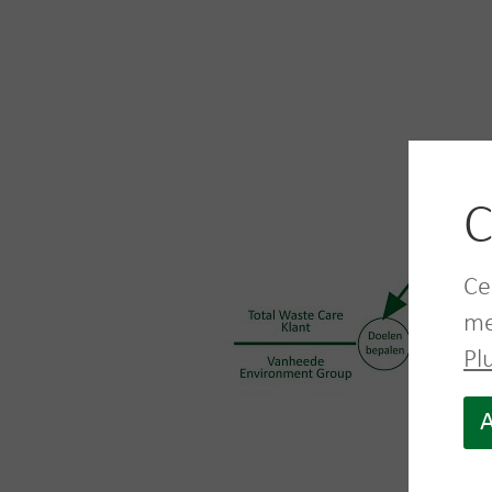
C
Ce
me
Pl
A