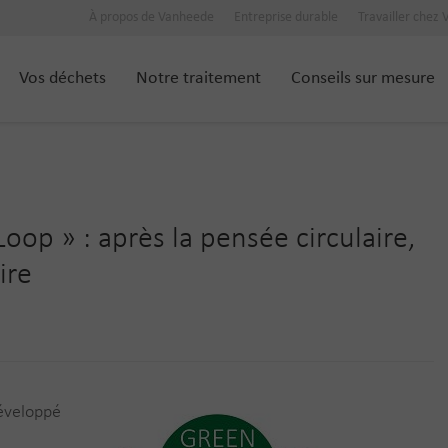
À propos de Vanheede
Entreprise durable
Travailler chez
Vos déchets
Notre traitement
Conseils sur mesure
op » : après la pensée circulaire,
ire
éveloppé