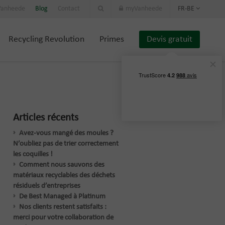
 Vanheede
Blog
Contact
myVanheede
FR-BE
Recycling Revolution
Primes
Devis gratuit
Articles récents
Avez-vous mangé des moules ?
N’oubliez pas de trier correctement
les coquilles !
Comment nous sauvons des
matériaux recyclables des déchets
résiduels d’entreprises
De Best Managed à Platinum
Nos clients restent satisfaits :
merci pour votre collaboration de