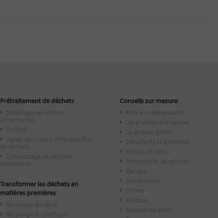
Prétraitement de déchets
Conseils sur mesure
Déballage de déchets
PME et indépendants
alimentaires
Les grandes entreprises
Tri PMC
Le secteur public
Lignes de tri pour différents flux
​Détaillants et grossistes
de déchets
Horeca et loisirs
Compactage de déchets
Prestataires de services
volumineux
Garage
Construction
Transformer les déchets en
Chimie
matières premières
Médical
Recyclage du verre
Maisons de soins
Recyclage du plastique