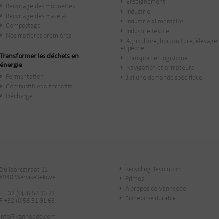
Enseignement
Recyclage des moquettes
Industrie
Recyclage des matelas
Industrie alimentaire
Compostage
Industrie textile
Nos matières premières
Agriculture, horticulture, élevage
et pêche
Transformer les déchets en
Transport et logistique
énergie
Navigation et armateurs
Fermentation
J'ai une demande spécifique
Combustibles alternatifs
Décharge
Recycling Revolution
Dullaardstraat 11
8940 Wervik-Geluwe
Primes
À propos de Vanheede
T +32 (0)56 52 16 21
Entreprise durable
F +32 (0)56 51 91 63
info@vanheede.com