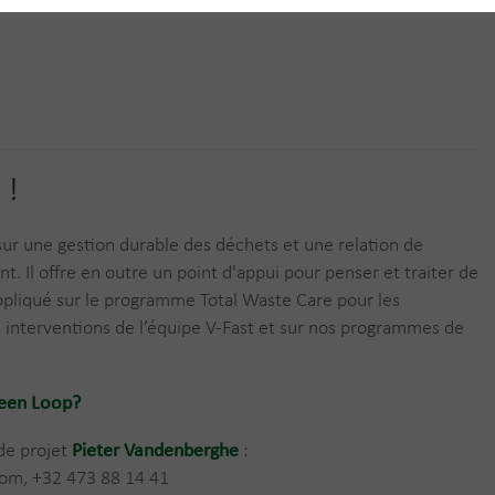
 !
r une gestion durable des déchets et une relation de
nt. Il offre en outre un point d'appui pour penser et traiter de
pliqué sur le programme Total Waste Care pour les
s interventions de l’équipe V-Fast et sur nos programmes de
reen Loop?
de projet
Pieter Vandenberghe
:
om, +32 473 88 14 41