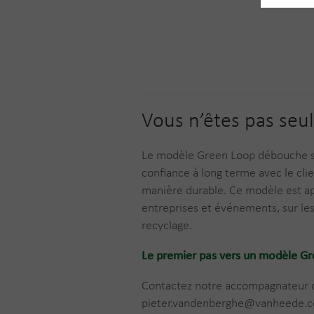
Vous n’êtes pas seul
Le modèle Green Loop débouche su
confiance à long terme avec le clie
manière durable. Ce modèle est ap
entreprises et événements, sur le
recyclage.
Le premier pas vers un modèle G
Contactez notre accompagnateur 
pieter.vandenberghe@vanheede.c