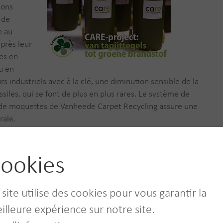
ions
 de
e au
après leur
tes en
u en
 industriels avec à la clé, une diminution sensible de la
les, qui se font de plus en plus rares. Le système de
s de moquettes de Vanheede Carpet Recycling assure une
rale.
ookies
 site utilise des cookies pour vous garantir la
illeure expérience sur notre site.