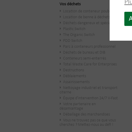
Pl
Vos déchets
Location de conteneur poubelle
Location de benne à déchets
A
Déchets dangereux et spéciaux
Plastic Switch
The Organic Switch
PDD Switch
Parc à conteneurs professionnel
Déchets de bureau et DIB
Conteneurs semi-enterrés
Total Waste Care for Enterprises
Destructions
Déblaiements
Assainissements
Nettoyage industriel et transport
citerne
Équipe d'intervention 24/7 V-Fast
Votre partenaire en
désamiantage
Déballage des marchandises
Vous ne trouvez pas ce que vous
cherchez ? Mettez-nous au défi !