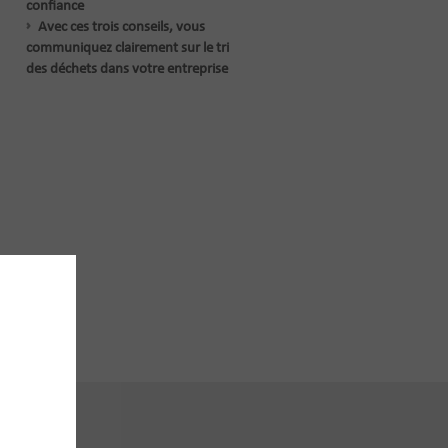
confiance
Avec ces trois conseils, vous
communiquez clairement sur le tri
des déchets dans votre entreprise