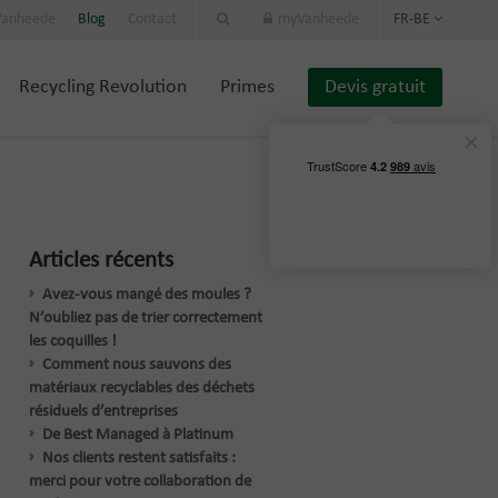
 Vanheede
Blog
Contact
myVanheede
FR-BE
Recycling Revolution
Primes
Devis gratuit
Articles récents
Avez-vous mangé des moules ?
N’oubliez pas de trier correctement
les coquilles !
Comment nous sauvons des
matériaux recyclables des déchets
résiduels d’entreprises
De Best Managed à Platinum
Nos clients restent satisfaits :
merci pour votre collaboration de