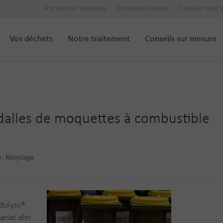
À propos de Vanheede
Entreprise durable
Travailler chez
Vos déchets
Notre traitement
Conseils sur mesure
 dalles de moquettes à combustible
e
,
Recyclage
dulyss®
riat afin