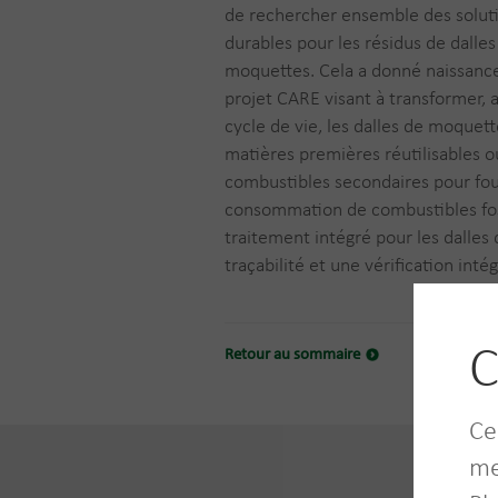
de rechercher ensemble des solut
durables pour les résidus de dalles
moquettes. Cela a donné naissanc
projet CARE visant à transformer, 
cycle de vie, les dalles de moquet
matières premières réutilisables o
combustibles secondaires pour fours
consommation de combustibles fossi
traitement intégré pour les dalle
traçabilité et une vérification intég
C
Retour au sommaire
Ce
me