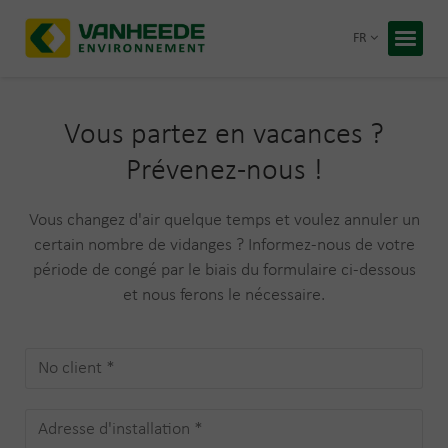
Retour
FR
Accueil
Vos déc
Vous partez en vacances ?
Notre t
Prévenez-nous !
Conseil
Vous changez d'air quelque temps et voulez annuler un
certain nombre de vidanges ? Informez-nous de votre
Recycling
À propos
période de congé par le biais du formulaire ci-dessous
Entrepris
et nous ferons le nécessaire.
Travaille
Blog
Devis 