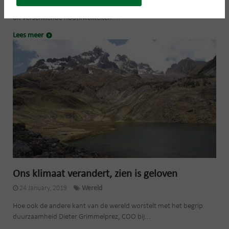
Vanheede zamelt jaarlijks ca. 50 000 ton houtafval in dat bestaat
uit verschillende houtkwaliteiten....
Lees meer
Ons klimaat verandert, zien is geloven
24 January, 2019
Wereld
Hoe ook de andere kant van de wereld worstelt met het begrip
duurzaamheid Dieter Grimmelprez, COO bij...