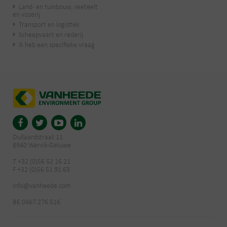
Land- en tuinbouw, veeteelt
en visserij
Transport en logistiek
Scheepvaart en rederij
Ik heb een specifieke vraag
Dullaardstraat 11
8940 Wervik-Geluwe
T +32 (0)56 52 16 21
F +32 (0)56 51 91 63
info@vanheede.com
BE 0467.276.516