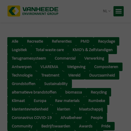
Terug 
NL
Home
Uw afva
Alle
Recreatie
Referenties
PMD
Recyclage
Onze ve
Logistiek
Total waste care
KMO's & Zelfstandigen
Advies 
Terugnamesysteem
Commercial
Verwerking
Antwerpen
VLAREMA
Wetgeving
Composteren
Recycling
Technologie
Treatment
Wereld
Duurzaamheid
Premies
Grondstoffen
Sustainability
Over Van
Duurzaa
alternatieve brandstoffen
biomassa
Recycling
Werken b
Klimaat
Europa
Raw materials
Rumbeke
klantentevredenheid
klanten
Maatschappij
Gratis 
Coronavirus COVID-19
Afvalbeheer
People
Community
Bedrijfswaarden
Awards
Pride