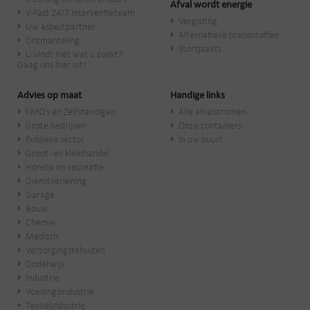
Afval wordt energie
V-Fast 24/7 interventieteam
Vergisting
Uw asbestpartner
Alternatieve brandstoffen
Ontmanteling
Stortplaats
U vindt niet wat u zoekt?
Daag ons hier uit!
Advies op maat
Handige links
KMO’s en Zelfstandigen
Alle afvalstromen
Grote bedrijven
Onze containers
Publieke sector
In uw buurt
Groot- en kleinhandel
Horeca en recreatie
Dienstverlening
Garage
Bouw
Chemie
Medisch
Verzorgingstehuizen
Onderwijs
Industrie
Voedingsindustrie
Textielindustrie