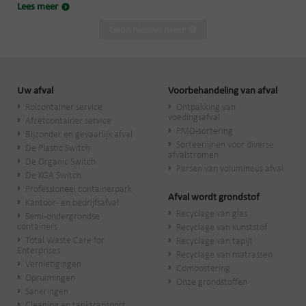
Lees meer
Geen nieuws meer
Uw afval
Voorbehandeling van afval
Rolcontainer service
Ontpakking van
voedingsafval
Afzetcontainer service
PMD-sortering
Bijzonder en gevaarlijk afval
Sorteerlijnen voor diverse
De Plastic Switch
afvalstromen
De Organic Switch
Persen van volumineus afval
De KGA Switch
Professioneel containerpark
Afval wordt grondstof
Kantoor- en bedrijfsafval
Recyclage van glas
Semi-ondergrondse
containers
Recyclage van kunststof
Total Waste Care for
Recyclage van tapijt
Enterprises
Recyclage van matrassen
Vernietigingen
Compostering
Opruimingen
Onze grondstoffen
Saneringen
Cleaning en tanktransport