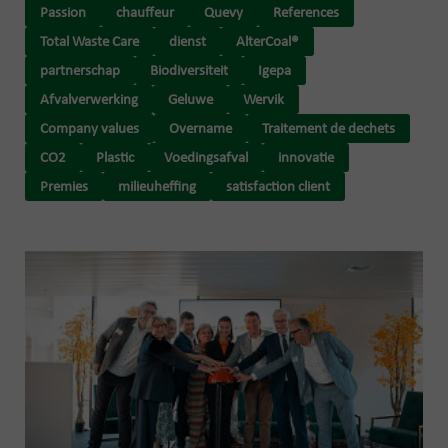
Passion
chauffeur
Quevy
References
Total Waste Care
dienst
AlterCoal®
partnerschap
Biodiversiteit
Igepa
Afvalverwerking
Geluwe
Wervik
Company values
Overname
Traitement de dechets
CO2
Plastic
Voedingsafval
innovatie
Premies
milieuheffing
satisfaction client