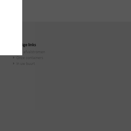
Handige links
Alle afvalstromen
Onze containers
In uw buurt