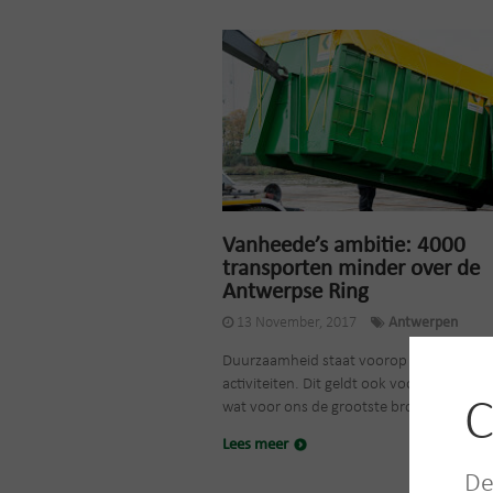
Vanheede’s ambitie: 4000
transporten minder over de
Antwerpse Ring
13 November, 2017
Antwerpen
Duurzaamheid staat voorop in al onze
activiteiten. Dit geldt ook voor ons trans
C
wat voor ons de grootste bron...
Lees meer
De