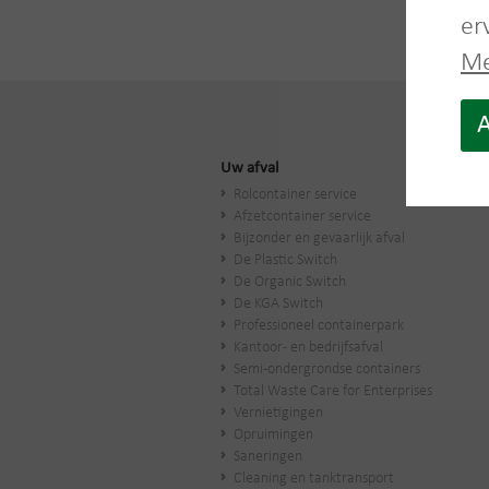
er
Me
A
Uw afval
Rolcontainer service
Afzetcontainer service
Bijzonder en gevaarlijk afval
De Plastic Switch
De Organic Switch
De KGA Switch
Professioneel containerpark
Kantoor- en bedrijfsafval
Semi-ondergrondse containers
Total Waste Care for Enterprises
Vernietigingen
Opruimingen
Saneringen
Cleaning en tanktransport