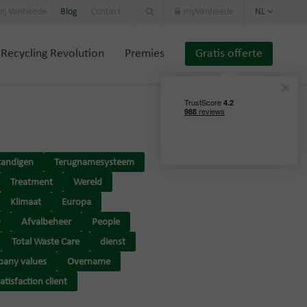
ij Vanheede
Blog
Contact
myVanheede
NL
Recycling Revolution
Premies
Gratis offerte
tandigen
Terugnamesysteem
Treatment
Wereld
Klimaat
Europa
9
Afvalbeheer
People
Total Waste Care
dienst
any values
Overname
atisfaction client