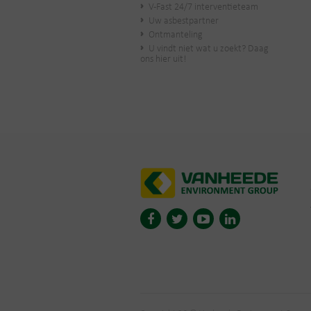
V-Fast 24/7 interventieteam
Uw asbestpartner
Ontmanteling
U vindt niet wat u zoekt? Daag
ons hier uit!