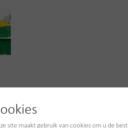
port,
ookies
ze site maakt gebruik van cookies om u de bes