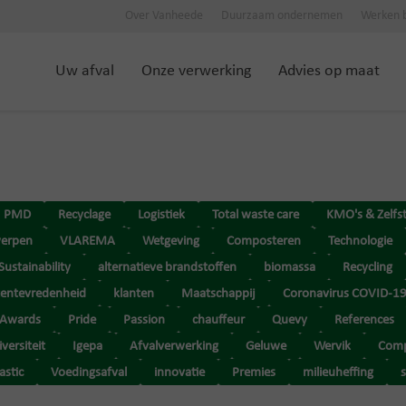
Over Vanheede
Duurzaam ondernemen
Werken b
Uw afval
Onze verwerking
Advies op maat
PMD
Recyclage
Logistiek
Total waste care
KMO's & Zelfs
erpen
VLAREMA
Wetgeving
Composteren
Technologie
Sustainability
alternatieve brandstoffen
biomassa
Recycling
tentevredenheid
klanten
Maatschappij
Coronavirus COVID-1
Awards
Pride
Passion
chauffeur
Quevy
References
versiteit
Igepa
Afvalverwerking
Geluwe
Wervik
Comp
astic
Voedingsafval
innovatie
Premies
milieuheffing
s