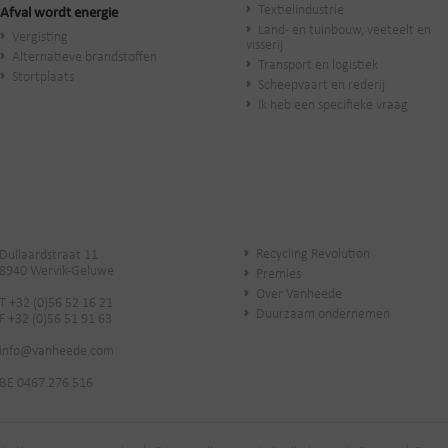
Textielindustrie
Afval wordt energie
Land- en tuinbouw, veeteelt en
Vergisting
visserij
Alternatieve brandstoffen
Transport en logistiek
Stortplaats
Scheepvaart en rederij
Ik heb een specifieke vraag
Recycling Revolution
Dullaardstraat 11
8940 Wervik-Geluwe
Premies
Over Vanheede
T +32 (0)56 52 16 21
Duurzaam ondernemen
F +32 (0)56 51 91 63
info@vanheede.com
BE 0467.276.516