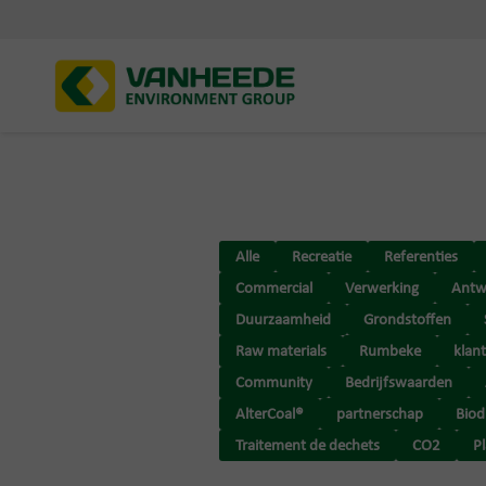
Alle
Recreatie
Referenties
Commercial
Verwerking
Antw
Duurzaamheid
Grondstoffen
Raw materials
Rumbeke
klan
Community
Bedrijfswaarden
AlterCoal®
partnerschap
Biodi
Traitement de dechets
CO2
Pl