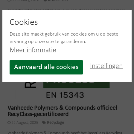
08 January, 2026
Afvalbeheer
Je wil die extra stap zetten om jouw recyclagepercentage nog meer
omhoog te krijgen? Dit start bij jouw eigen...
Cookies
Lees meer
Deze site maakt gebruik van cookies om u de beste
ervaring op onze site te garanderen.
Meer informatie
Instellingen
Aanvaard alle cookies
Vanheede Polymers & Compounds officieel
RecyClass-gecertificeerd
22 August, 2025
Recyclage
Vanheede Polymers & Compounds heeft het RecyClass Recycling