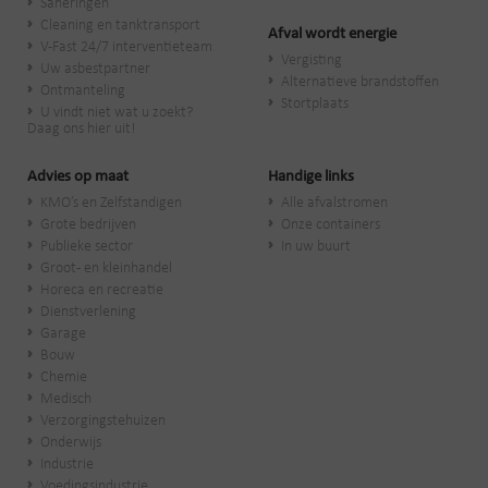
Saneringen
Cleaning en tanktransport
Afval wordt energie
V-Fast 24/7 interventieteam
Vergisting
Uw asbestpartner
Alternatieve brandstoffen
Ontmanteling
Stortplaats
U vindt niet wat u zoekt?
Daag ons hier uit!
Advies op maat
Handige links
KMO’s en Zelfstandigen
Alle afvalstromen
Grote bedrijven
Onze containers
Publieke sector
In uw buurt
Groot- en kleinhandel
Horeca en recreatie
Dienstverlening
Garage
Bouw
Chemie
Medisch
Verzorgingstehuizen
Onderwijs
Industrie
Voedingsindustrie