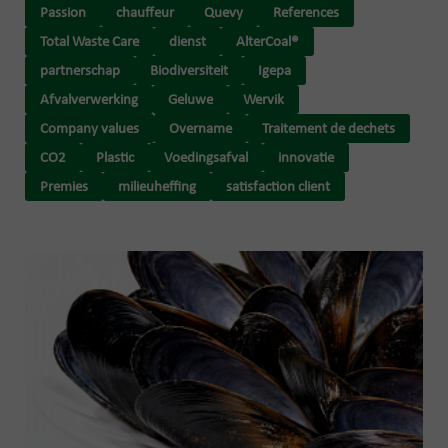
Passion
chauffeur
Quevy
References
Total Waste Care
dienst
AlterCoal®
partnerschap
Biodiversiteit
Igepa
Afvalverwerking
Geluwe
Wervik
Company values
Overname
Traitement de dechets
CO2
Plastic
Voedingsafval
innovatie
Premies
milieuheffing
satisfaction client