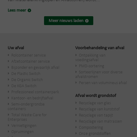
van Materialenkringlopen en Afvalstoffen) wordt...
Lees meer
Meer nieuws laden
Uw afval
Voorbehandeling van afval
Rolcontainer service
Ontpakking van
voedingsafval
Afzetcontainer service
PMD-sortering
Bijzonder en gevaarlijk afval
Sorteerlijnen voor diverse
De Plastic Switch
afvalstromen
De Organic Switch
Persen van volumineus afval
De KGA Switch
Professioneel containerpark
Afval wordt grondstof
Kantoor- en bedrijfsafval
Recyclage van glas
Semi-ondergrondse
containers
Recyclage van kunststof
Total Waste Care for
Recyclage van tapijt
Enterprises
Recyclage van matrassen
Vernietigingen
Compostering
Opruimingen
Onze grondstoffen