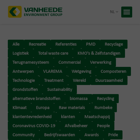
Terug 
NL
Home
Uw afva
Alle
Recreatie
Referenties
PMD
Recyclage
Onze ve
Logistiek
Total waste care
KMO's & Zelfstandigen
Advies 
Terugnamesysteem
Commercial
Verwerking
Antwerpen
VLAREMA
Wetgeving
Composteren
Recycling
Technologie
Treatment
Wereld
Duurzaamheid
Premies
Grondstoffen
Sustainability
Over Van
Duurzaa
alternatieve brandstoffen
biomassa
Recycling
Werken b
Klimaat
Europa
Raw materials
Rumbeke
klantentevredenheid
klanten
Maatschappij
Gratis 
Coronavirus COVID-19
Afvalbeheer
People
Community
Bedrijfswaarden
Awards
Pride