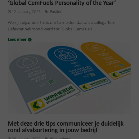
‘Global CemFuels Personality of the Year’
12 January, 2026
Passion
We zijn bijzonder trots om te melden dat onze collega Tom
Defeyter bekroond werd tot ‘Global CemFuels...
Lees meer
Met deze drie tips communiceer je duidelijk
rond afvalsortering in jouw bedrijf