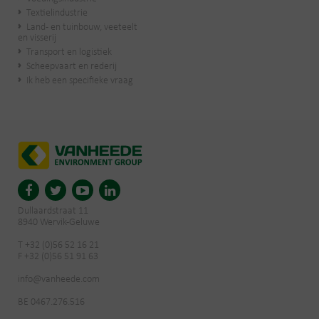
Textielindustrie
Land- en tuinbouw, veeteelt
en visserij
Transport en logistiek
Scheepvaart en rederij
Ik heb een specifieke vraag
Dullaardstraat 11
8940 Wervik-Geluwe
T +32 (0)56 52 16 21
F +32 (0)56 51 91 63
info@vanheede.com
BE 0467.276.516