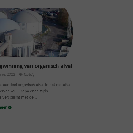
gwinning van organisch afval
une, 2022
Quevy
 aandeel organisch afval in het restafval
erken wil Europa ener- zijds
lverspilling met de...
meer