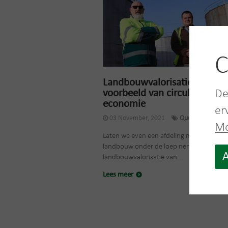
C
Landbouwvalorisatie: een m
voorbeeld van circulaire
De
economie
er
03 November, 2021
Quevy
Me
Laten we even een afdeling met een pass
landbouw onder de loep nemen: de dien
A
landbouwvalorisatie van...
Lees meer