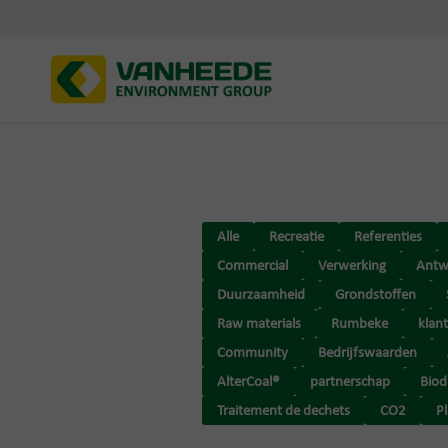
Alle
Recreatie
Referenties
Commercial
Verwerking
Antw
Duurzaamheid
Grondstoffen
Raw materials
Rumbeke
klan
Community
Bedrijfswaarden
AlterCoal®
partnerschap
Biodi
Traitement de dechets
CO2
Pl