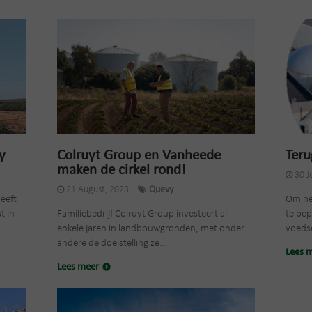
y
Colruyt Group en Vanheede
Teru
maken de cirkel rond!
30 J
21 August, 2023
Quevy
eeft
Om het
t in
Familiebedrijf Colruyt Group investeert al
te bep
enkele jaren in landbouwgronden, met onder
voedse
andere de doelstelling ze...
Lees 
Lees meer