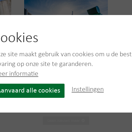
ookies
ooi
Vanheede Biomass Solutions
draagt bij tot duurzame
ze site maakt gebruik van cookies om u de bes
energieproductie
varing op onze site te garanderen.
05 July, 2021
Duurzaamheid
er informatie
ie voor
Vanheede Biomass Solutions verwerkt op haar
st
site in Quévy voedingsafval en gaat hiervoor
Instellingen
anvaard alle cookies
steeds op zoek...
Lees meer
Geen nieuws meer