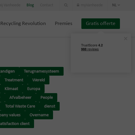
ij Vanheede
Blog
Contact
myVanheede
NL
Recycling Revolution
Premies
Gratis offerte
tandigen
Terugnamesysteem
Treatment
Wereld
Klimaat
Europa
9
Afvalbeheer
People
Total Waste Care
dienst
any values
Overname
atisfaction client