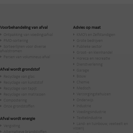
Voorbehandeling van afval
Advies op maat
Ontpakking van voedingsafval
KMO’s en Zelfstandigen
PMD-sortering
Grote bedrijven
Sorteerlijnen voor diverse
Publieke sector
afvalstromen
Groot- en kleinhandel
Persen van volumineus afval
Horeca en recreatie
Dienstverlening
Afval wordt grondstof
Garage
Bouw
Recyclage van glas
Chemie
Recyclage van kunststof
Medisch
Recyclage van tapijt
Verzorgingstehuizen
Recyclage van matrassen
Onderwijs
Compostering
Industrie
Onze grondstoffen
Voedingsindustrie
Textielindustrie
Afval wordt energie
Land- en tuinbouw, veeteelt en
Vergisting
visserij
Alternatieve brandstoffen