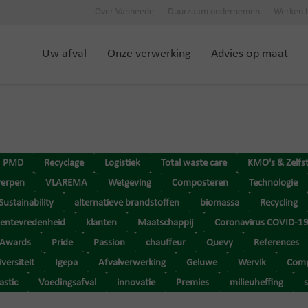
Over Vanheede
Duurzaam ondernemen
Werken b
Uw afval
Onze verwerking
Advies op maat
PMD
Recyclage
Logistiek
Total waste care
KMO's & Zelfs
erpen
VLAREMA
Wetgeving
Composteren
Technologie
Sustainability
alternatieve brandstoffen
biomassa
Recycling
tentevredenheid
klanten
Maatschappij
Coronavirus COVID-1
Awards
Pride
Passion
chauffeur
Quevy
References
versiteit
Igepa
Afvalverwerking
Geluwe
Wervik
Comp
astic
Voedingsafval
innovatie
Premies
milieuheffing
s