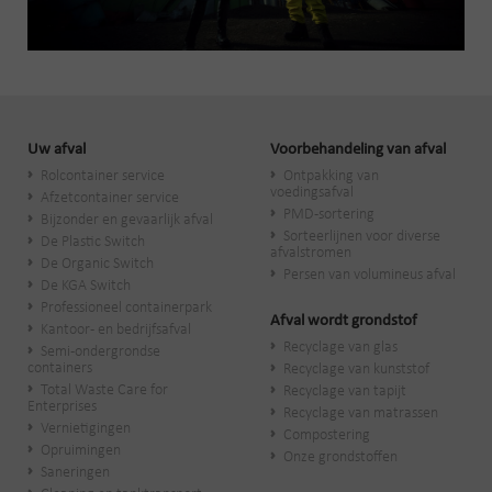
Uw afval
Voorbehandeling van afval
Rolcontainer service
Ontpakking van
voedingsafval
Afzetcontainer service
PMD-sortering
Bijzonder en gevaarlijk afval
Sorteerlijnen voor diverse
De Plastic Switch
afvalstromen
De Organic Switch
Persen van volumineus afval
De KGA Switch
Professioneel containerpark
Afval wordt grondstof
Kantoor- en bedrijfsafval
Recyclage van glas
Semi-ondergrondse
containers
Recyclage van kunststof
Total Waste Care for
Recyclage van tapijt
Enterprises
Recyclage van matrassen
Vernietigingen
Compostering
Opruimingen
Onze grondstoffen
Saneringen