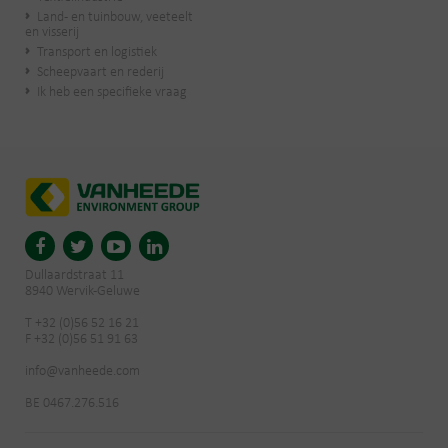
Land- en tuinbouw, veeteelt
en visserij
Transport en logistiek
Scheepvaart en rederij
Ik heb een specifieke vraag
Dullaardstraat 11
8940 Wervik-Geluwe
T +32 (0)56 52 16 21
F +32 (0)56 51 91 63
info@vanheede.com
BE 0467.276.516