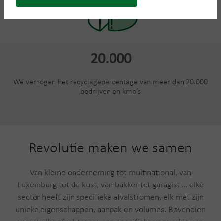
20.000
We verhogen het recyclagepercentage van meer dan 20.000
bedrijven en kmo’s
Revolutie maken we samen
Van kleine onderneming tot multinational, van
Luxemburg tot de kust, van bakker tot garagist … elke
sector heeft zijn specifieke afvalstromen, elk met zijn
unieke eigenschappen, aanpak en volumes. Bovendien