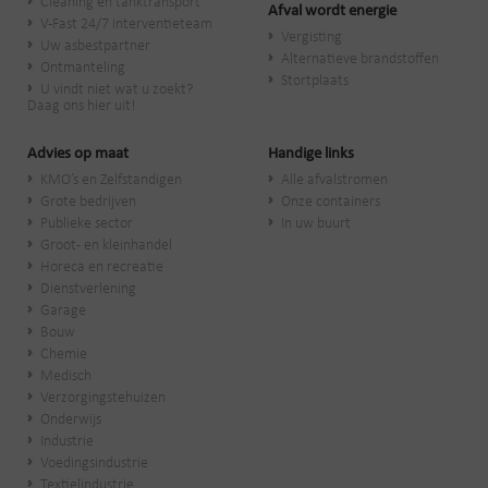
Cleaning en tanktransport
Afval wordt energie
V-Fast 24/7 interventieteam
Vergisting
Uw asbestpartner
Alternatieve brandstoffen
Ontmanteling
Stortplaats
U vindt niet wat u zoekt?
Daag ons hier uit!
Advies op maat
Handige links
KMO’s en Zelfstandigen
Alle afvalstromen
Grote bedrijven
Onze containers
Publieke sector
In uw buurt
Groot- en kleinhandel
Horeca en recreatie
Dienstverlening
Garage
Bouw
Chemie
Medisch
Verzorgingstehuizen
Onderwijs
Industrie
Voedingsindustrie
Textielindustrie