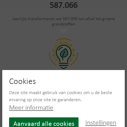
587.066
Jaarlijks transformeren we 587.000 ton afval tot groene
grondstoffen
Cookies
73.631
Deze site maakt gebruik van cookies om u de beste
MWh jaarlijkse groene energie productie, goed voor het
ervaring op onze site te garanderen.
jaarlijks energieverbruik van 21.000 gezinnen
Meer informatie
Instellingen
Aanvaard alle cookies