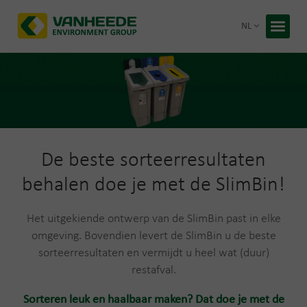
Terug 
NL
Home
Uw afva
Onze ve
Advies 
De beste sorteerresultaten
Recycling
behalen doe je met de SlimBin!
Premies
Over Van
Duurzaa
Het uitgekiende ontwerp van de SlimBin past in elke
Werken b
omgeving. Bovendien levert de SlimBin u de beste
sorteerresultaten en vermijdt u heel wat (duur)
Gratis 
restafval.
Sorteren leuk en haalbaar maken? Dat doe je met de