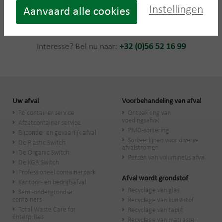
Instellingen
Aanvaard alle cookies
Bestel nu een SlimBin
Interesse? Bel nu naar:
+32 (0)56 52 16 99
Uw afval
Voorbehandeling van afval
Rolcontainer service
Ontpakking van
voedingsafval
Afzetcontainer service
PMD-sortering
Bijzonder en gevaarlijk afval
Sorteerlijnen voor diverse
De Plastic Switch
afvalstromen
De Organic Switch
Persen van volumineus afval
De KGA Switch
Professioneel containerpark
Afval wordt grondstof
Kantoor- en bedrijfsafval
Recyclage van glas
Semi-ondergrondse
containers
Recyclage van kunststof
Total Waste Care for
Recyclage van tapijt
Enterprises
Recyclage van matrassen