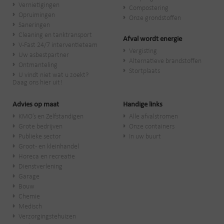
Vernietigingen
Compostering
Opruimingen
Onze grondstoffen
Saneringen
Cleaning en tanktransport
Afval wordt energie
V-Fast 24/7 interventieteam
Vergisting
Uw asbestpartner
Alternatieve brandstoffen
Ontmanteling
Stortplaats
U vindt niet wat u zoekt?
Daag ons hier uit!
Advies op maat
Handige links
KMO’s en Zelfstandigen
Alle afvalstromen
Grote bedrijven
Onze containers
Publieke sector
In uw buurt
Groot- en kleinhandel
Horeca en recreatie
Dienstverlening
Garage
Bouw
Chemie
Medisch
Verzorgingstehuizen