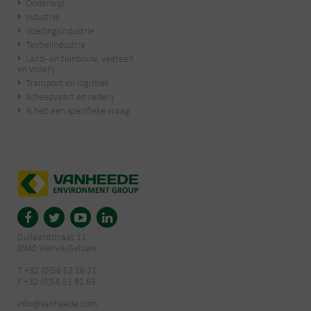
Onderwijs
Industrie
Voedingsindustrie
Textielindustrie
Land- en tuinbouw, veeteelt
en visserij
Transport en logistiek
Scheepvaart en rederij
Ik heb een specifieke vraag
Dullaardstraat 11
8940 Wervik-Geluwe
T +32 (0)56 52 16 21
F +32 (0)56 51 91 63
info@vanheede.com