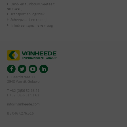
Land- en tuinbouw, veeteelt
en visserij
Transport en logistiek
Scheepvaart en rederij
Ik heb een specifieke vraag
Dullaardstraat 11
8940 Wervik-Geluwe
T +32 (0)56 52 16 21
F +32 (0)56 51 91 63
info@vanheede.com
BE 0467.276.516