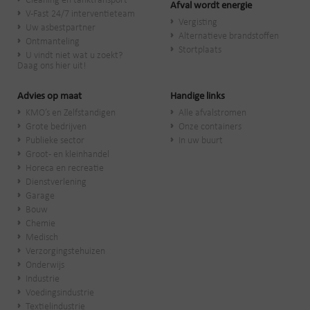
Cleaning en tanktransport
Afval wordt energie
V-Fast 24/7 interventieteam
Vergisting
Uw asbestpartner
Alternatieve brandstoffen
Ontmanteling
Stortplaats
U vindt niet wat u zoekt?
Daag ons hier uit!
Advies op maat
Handige links
KMO’s en Zelfstandigen
Alle afvalstromen
Grote bedrijven
Onze containers
Publieke sector
In uw buurt
Groot- en kleinhandel
Horeca en recreatie
Dienstverlening
Garage
Bouw
Chemie
Medisch
Verzorgingstehuizen
Onderwijs
Industrie
Voedingsindustrie
Textielindustrie