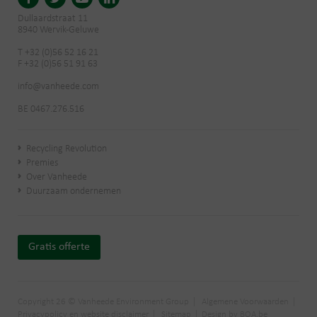
Dullaardstraat 11
8940 Wervik-Geluwe
T +32 (0)56 52 16 21
F +32 (0)56 51 91 63
info@vanheede.com
BE 0467.276.516
Recycling Revolution
Premies
Over Vanheede
Duurzaam ondernemen
Gratis offerte
Copyright 26 © Vanheede Environment Group
Algemene Voorwaarden
Privacypolicy en website disclaimer
Sitemap
Design by BOA.be