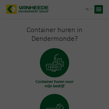
Terug 
NL
Home
Uw afva
Container huren in
Dendermonde?
Onze ve
Advies 
Recycling
Premies
Over Van
Duurzaa
Werken b
Container huren voor
mijn bedrijf
Gratis 