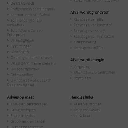
Persen van volumineus afval
De KGA Switch
Professioneel containerpark
Afval wordt grondstof
Kantoor- en bedrijfsafval
Recyclage van glas
Semi-ondergrondse
containers
Recyclage van kunststof
Total Waste Care for
Recyclage van tapijt
Enterprises
Recyclage van matrassen
Vernietigingen
Compostering
Opruimingen
Onze grondstoffen
Saneringen
Cleaning en tanktransport
Afval wordt energie
V-Fast 24/7 interventieteam
Vergisting
Uw asbestpartner
Alternatieve brandstoffen
Ontmanteling
Stortplaats
U vindt niet wat u zoekt?
Daag ons hier uit!
Advies op maat
Handige links
KMO’s en Zelfstandigen
Alle afvalstromen
Grote bedrijven
Onze containers
Publieke sector
In uw buurt
Groot- en kleinhandel
Horeca en recreatie