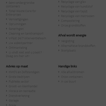
Recyclage van glas
Semi-ondergrondse
containers
Recyclage van kunststof
Total Waste Care for
Recyclage van tapijt
Enterprises
Recyclage van matrassen
Vernietigingen
Compostering
Opruimingen
Onze grondstoffen
Saneringen
Cleaning en tanktransport
Afval wordt energie
V-Fast 24/7 interventieteam
Vergisting
Uw asbestpartner
Alternatieve brandstoffen
Ontmanteling
Stortplaats
U vindt niet wat u zoekt?
Daag ons hier uit!
Advies op maat
Handige links
KMO’s en Zelfstandigen
Alle afvalstromen
Grote bedrijven
Onze containers
Publieke sector
In uw buurt
Groot- en kleinhandel
Horeca en recreatie
Dienstverlening
Garage
Bouw