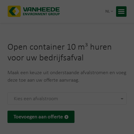
Terug 
NL
Home
Uw afva
Open container 10 m³ huren
Onze ve
voor uw bedrijfsafval
Advies 
Maak een keuze uit onderstaande afvalstromen en voeg
Recycling
Premies
deze toe aan uw offerte aanvraag.
Over Van
Duurzaa
Kies een afvalstroom
Werken b
Gratis 
Toevoegen aan offerte