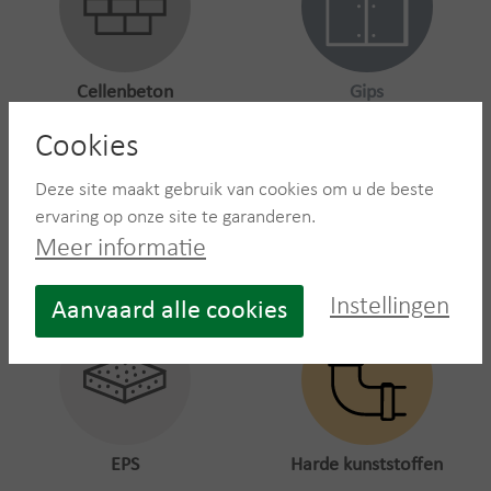
Cellenbeton
Gips
Cookies
Deze site maakt gebruik van cookies om u de beste
ervaring op onze site te garanderen.
Meer informatie
Isolatie
Hechtgebonden asbest
Instellingen
Aanvaard alle cookies
EPS
Harde kunststoffen