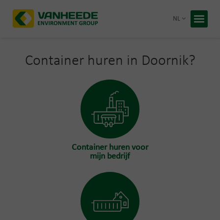
Terug 
NL
Home
Uw afva
Container huren in Doornik?
Onze ve
Advies 
Recycling
Premies
Over Van
Container huren voor
Duurzaa
mijn bedrijf
Werken b
Gratis 