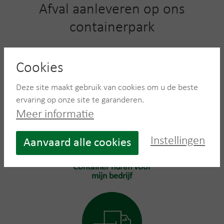
Afval aanleveren op ons
containerpark
Beschikt u zelf over de middelen om uw afval aan te
leveren? U bent welkom op één van onze Recycling
Cookies
Centers.
Deze site maakt gebruik van cookies om u de beste
ervaring op onze site te garanderen.
Meer informatie
Instellingen
Aanvaard alle cookies
Container huren voor
mijn bedrijf