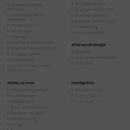
Recyclage van glas
Semi-ondergrondse
containers
Recyclage van kunststof
Total Waste Care for
Recyclage van tapijt
Enterprises
Recyclage van matrassen
Vernietigingen
Compostering
Opruimingen
Onze grondstoffen
Saneringen
Cleaning en tanktransport
Afval wordt energie
V-Fast 24/7 interventieteam
Vergisting
Uw asbestpartner
Alternatieve brandstoffen
Ontmanteling
Stortplaats
U vindt niet wat u zoekt?
Daag ons hier uit!
Advies op maat
Handige links
KMO’s en Zelfstandigen
Alle afvalstromen
Grote bedrijven
Onze containers
Publieke sector
In uw buurt
Groot- en kleinhandel
Horeca en recreatie
Dienstverlening
Garage