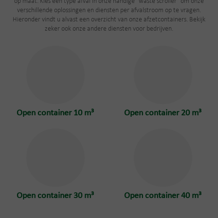
op maat. Kies een type afval in onze handige "waste scroller" om onze
verschillende oplossingen en diensten per afvalstroom op te vragen.
Hieronder vindt u alvast een overzicht van onze afzetcontainers. Bekijk
zeker ook onze andere diensten voor bedrijven.
Open container 10 m³
Open container 20 m³
Open container 30 m³
Open container 40 m³