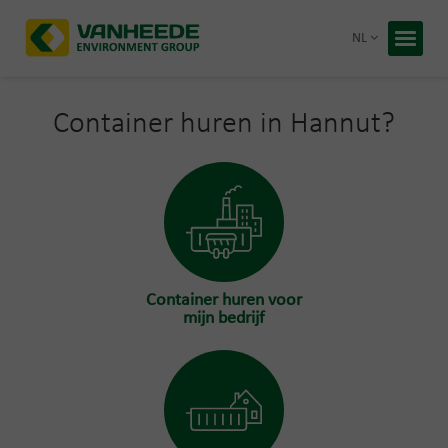
Terug 
NL
Home
Uw afva
Container huren in Hannut?
Onze ve
Advies 
Recycling
Premies
Over Van
Container huren voor
Duurzaa
mijn bedrijf
Werken b
Gratis 