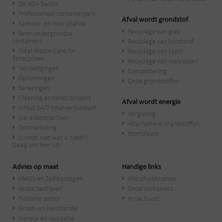
De KGA Switch
Professioneel containerpark
Afval wordt grondstof
Kantoor- en bedrijfsafval
Recyclage van glas
Semi-ondergrondse
containers
Recyclage van kunststof
Total Waste Care for
Recyclage van tapijt
Enterprises
Recyclage van matrassen
Vernietigingen
Compostering
Opruimingen
Onze grondstoffen
Saneringen
Cleaning en tanktransport
Afval wordt energie
V-Fast 24/7 interventieteam
Vergisting
Uw asbestpartner
Alternatieve brandstoffen
Ontmanteling
Stortplaats
U vindt niet wat u zoekt?
Daag ons hier uit!
Advies op maat
Handige links
KMO’s en Zelfstandigen
Alle afvalstromen
Grote bedrijven
Onze containers
Publieke sector
In uw buurt
Groot- en kleinhandel
Horeca en recreatie