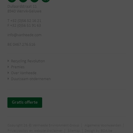
Dullaardstraat 11
8940 Wervik-Geluwe
T +32 (0)56 52 16 21
F +32 (0)56 51 91 63
info@vanheede.com
BE 0467.276.516
Recycling Revolution
Premies
Over Vanheede
Duurzaam ondernemen
Gratis offerte
Copyright 26 © Vanheede Environment Group
Algemene Voorwaarden
Privacypolicy en website disclaimer
Sitemap
Design by BOA.be