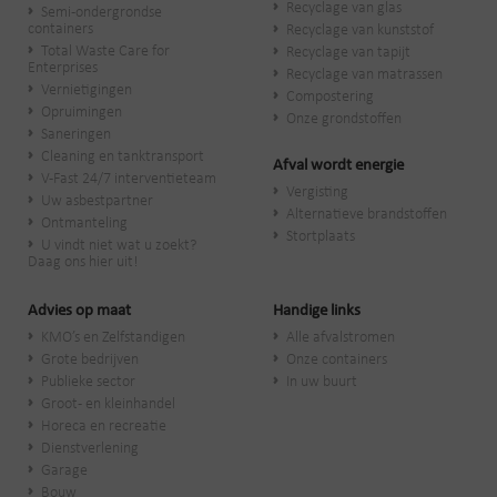
Recyclage van glas
Semi-ondergrondse
containers
Recyclage van kunststof
Total Waste Care for
Recyclage van tapijt
Enterprises
Recyclage van matrassen
Vernietigingen
Compostering
Opruimingen
Onze grondstoffen
Saneringen
Cleaning en tanktransport
Afval wordt energie
V-Fast 24/7 interventieteam
Vergisting
Uw asbestpartner
Alternatieve brandstoffen
Ontmanteling
Stortplaats
U vindt niet wat u zoekt?
Daag ons hier uit!
Advies op maat
Handige links
KMO’s en Zelfstandigen
Alle afvalstromen
Grote bedrijven
Onze containers
Publieke sector
In uw buurt
Groot- en kleinhandel
Horeca en recreatie
Dienstverlening
Garage
Bouw