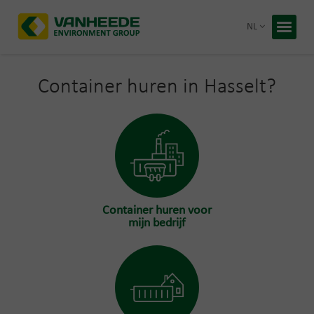
Terug 
NL
Home
Uw afva
Container huren in Hasselt?
Onze ve
Advies 
Recycling
Premies
Over Van
Container huren voor
Duurzaa
mijn bedrijf
Werken b
Gratis 