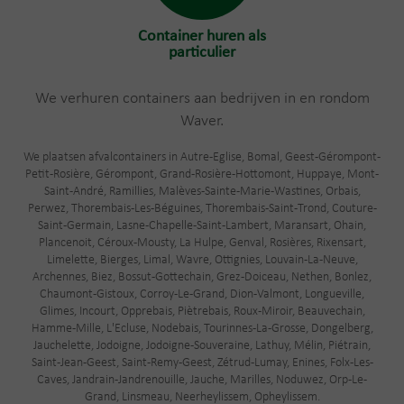
Container huren als
particulier
We verhuren containers aan bedrijven in en rondom
Waver.
We plaatsen afvalcontainers in Autre-Eglise, Bomal, Geest-Gérompont-
Petit-Rosière, Gérompont, Grand-Rosière-Hottomont, Huppaye, Mont-
Saint-André, Ramillies, Malèves-Sainte-Marie-Wastines, Orbais,
Perwez, Thorembais-Les-Béguines, Thorembais-Saint-Trond, Couture-
Saint-Germain, Lasne-Chapelle-Saint-Lambert, Maransart, Ohain,
Plancenoit, Céroux-Mousty, La Hulpe, Genval, Rosières, Rixensart,
Limelette, Bierges, Limal, Wavre, Ottignies, Louvain-La-Neuve,
Archennes, Biez, Bossut-Gottechain, Grez-Doiceau, Nethen, Bonlez,
Chaumont-Gistoux, Corroy-Le-Grand, Dion-Valmont, Longueville,
Glimes, Incourt, Opprebais, Piètrebais, Roux-Miroir, Beauvechain,
Hamme-Mille, L'Ecluse, Nodebais, Tourinnes-La-Grosse, Dongelberg,
Jauchelette, Jodoigne, Jodoigne-Souveraine, Lathuy, Mélin, Piétrain,
Saint-Jean-Geest, Saint-Remy-Geest, Zétrud-Lumay, Enines, Folx-Les-
Caves, Jandrain-Jandrenouille, Jauche, Marilles, Noduwez, Orp-Le-
Grand, Linsmeau, Neerheylissem, Opheylissem.