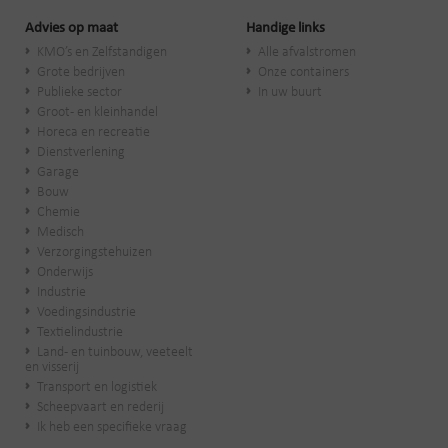
Advies op maat
Handige links
KMO’s en Zelfstandigen
Alle afvalstromen
Grote bedrijven
Onze containers
Publieke sector
In uw buurt
Groot- en kleinhandel
Horeca en recreatie
Dienstverlening
Garage
Bouw
Chemie
Medisch
Verzorgingstehuizen
Onderwijs
Industrie
Voedingsindustrie
Textielindustrie
Land- en tuinbouw, veeteelt
en visserij
Transport en logistiek
Scheepvaart en rederij
Ik heb een specifieke vraag