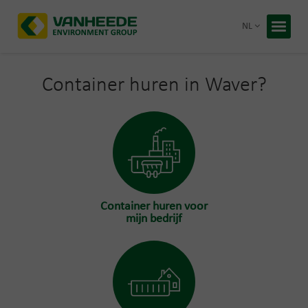
Terug 
NL
Home
Uw afva
Container huren in Waver?
Onze ve
Advies 
Recycling
Premies
Over Van
Container huren voor
Duurzaa
mijn bedrijf
Werken b
Gratis 