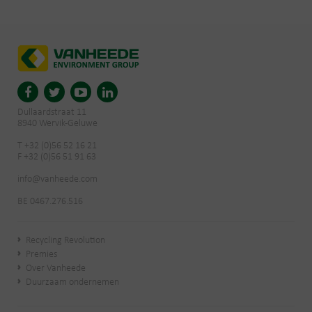
Dullaardstraat 11
8940 Wervik-Geluwe
T +32 (0)56 52 16 21
F +32 (0)56 51 91 63
info@vanheede.com
BE 0467.276.516
Recycling Revolution
Premies
Over Vanheede
Duurzaam ondernemen