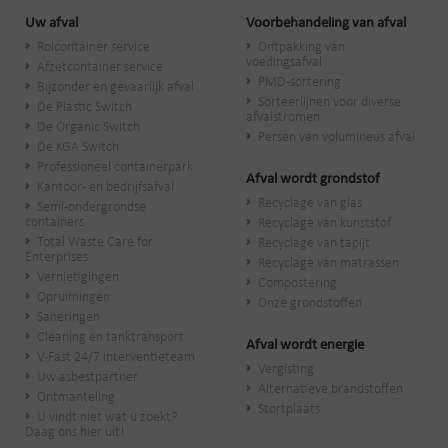
Uw afval
Voorbehandeling van afval
Rolcontainer service
Ontpakking van
voedingsafval
Afzetcontainer service
PMD-sortering
Bijzonder en gevaarlijk afval
Sorteerlijnen voor diverse
De Plastic Switch
afvalstromen
De Organic Switch
Persen van volumineus afval
De KGA Switch
Professioneel containerpark
Afval wordt grondstof
Kantoor- en bedrijfsafval
Recyclage van glas
Semi-ondergrondse
containers
Recyclage van kunststof
Total Waste Care for
Recyclage van tapijt
Enterprises
Recyclage van matrassen
Vernietigingen
Compostering
Opruimingen
Onze grondstoffen
Saneringen
Cleaning en tanktransport
Afval wordt energie
V-Fast 24/7 interventieteam
Vergisting
Uw asbestpartner
Alternatieve brandstoffen
Ontmanteling
Stortplaats
U vindt niet wat u zoekt?
Daag ons hier uit!