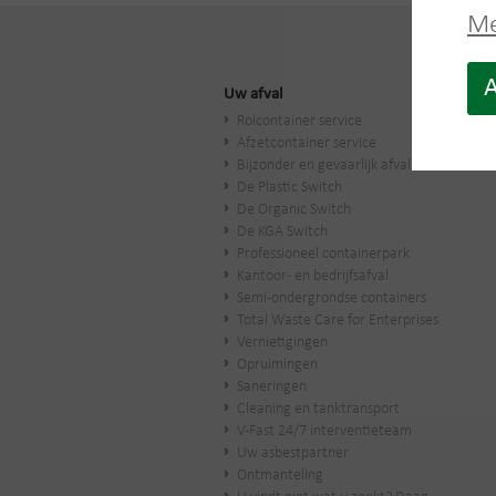
Me
A
Uw afval
Rolcontainer service
Afzetcontainer service
Bijzonder en gevaarlijk afval
De Plastic Switch
De Organic Switch
De KGA Switch
Professioneel containerpark
Kantoor- en bedrijfsafval
Semi-ondergrondse containers
Total Waste Care for Enterprises
Vernietigingen
Opruimingen
Saneringen
Cleaning en tanktransport
V-Fast 24/7 interventieteam
Uw asbestpartner
Ontmanteling