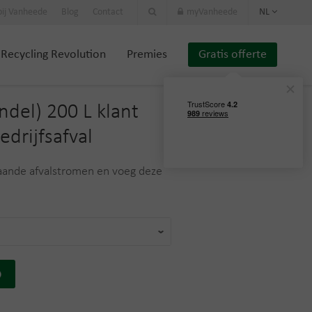
ij Vanheede
Blog
Contact
myVanheede
NL
Recycling Revolution
Premies
Gratis offerte
ndel) 200 L klant
drijfsafval
aande afvalstromen en voeg deze