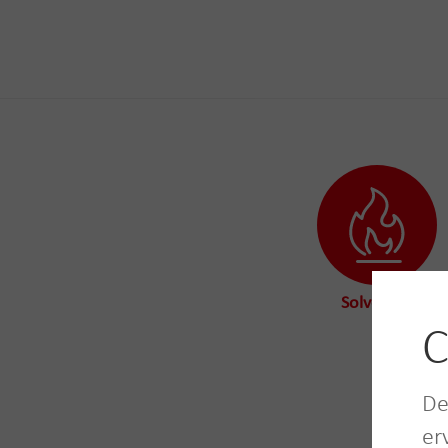
Solventen
C
De
er